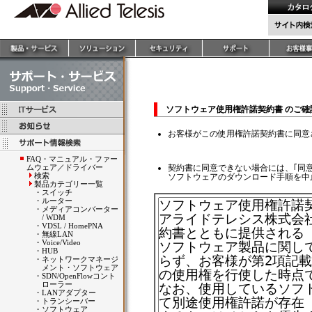
ソフトウェア使用権許諾契約書 のご
お客様がこの使用権許諾契約書に同意
FAQ・マニュアル・ファー
ムウェア／ドライバー
契約書に同意できない場合には、｢同
検索
ソフトウェアのダウンロード手順を中
製品カテゴリー一覧
・
スイッチ
・
ルーター
・
メディアコンバーター
/ WDM
・
VDSL / HomePNA
・
無線LAN
・
Voice/Video
・
HUB
・
ネットワークマネージ
メント・ソフトウェア
・
SDN/OpenFlowコント
ローラー
・
LANアダプター
・
トランシーバー
・
ソフトウェア