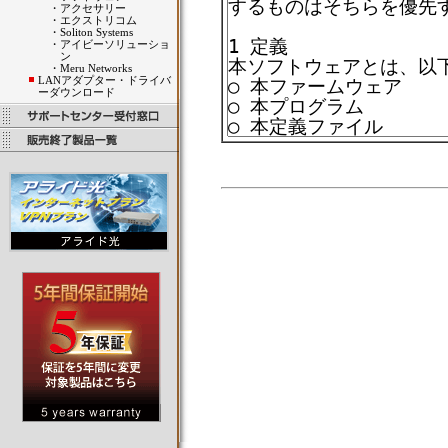
・
アクセサリー
・
エクストリコム
・
Soliton Systems
・
アイビーソリューショ
ン
・
Meru Networks
LANアダプター・ドライバ
ーダウンロード