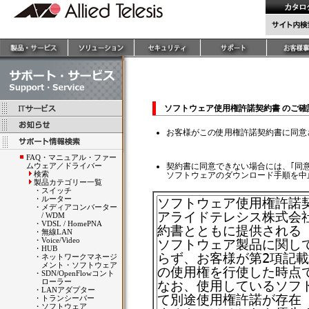
ソフトウェア使用権許諾契約書 のご
お客様がこの使用権許諾契約書に同意
FAQ・マニュアル・ファー
ムウェア／ドライバー
契約書に同意できない場合には、｢同
検索
ソフトウェアのダウンロード手順を中
製品カテゴリー一覧
・
スイッチ
・
ルーター
・
メディアコンバーター
/ WDM
・
VDSL / HomePNA
・
無線LAN
・
Voice/Video
・
HUB
・
ネットワークマネージ
メント・ソフトウェア
・
SDN/OpenFlowコント
ローラー
・
LANアダプター
・
トランシーバー
・
ソフトウェア