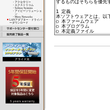
・
アクセサリー
・
エクストリコム
・
Soliton Systems
・
アイビーソリューショ
ン
・
Meru Networks
LANアダプター・ドライバ
ーダウンロード