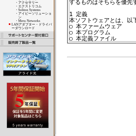
・
アクセサリー
・
エクストリコム
・
Soliton Systems
・
アイビーソリューショ
ン
・
Meru Networks
LANアダプター・ドライバ
ーダウンロード