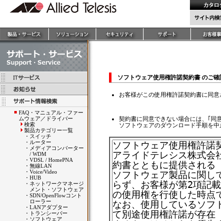
ソフトウェア使用権許諾契約書 のご
お客様がこの使用権許諾契約書に同意
FAQ・マニュアル・ファー
ムウェア／ドライバー
契約書に同意できない場合には、｢同
検索
ソフトウェアのダウンロード手順を中
製品カテゴリー一覧
・
スイッチ
・
ルーター
・
メディアコンバーター
/ WDM
・
VDSL / HomePNA
・
無線LAN
・
Voice/Video
・
HUB
・
ネットワークマネージ
メント・ソフトウェア
・
SDN/OpenFlowコント
ローラー
・
LANアダプター
・
トランシーバー
・
ソフトウェア