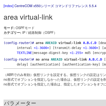
[index]
CentreCOM x550シリーズ コマンドリファレンス 5.5.4
area virtual-link
モード:
OSPFモード
カテゴリー:
IP / 経路制御（OSPF）
(config-router)#
area
AREAID
virtual-link
A.B.C.D
[de
interval
<1-3600>
]
[transmit-delay
<1-3600>
]
[a
TEXTLINE
|message-digest-key
<1-255>
md5 [encry
(config-router)#
no area
AREAID
virtual-link
A.B.C.D
[
delay]
[authentication]
[authentication-key]
[m
（ABRでのみ有効）仮想リンクを設定する。仮想リンクの設定はリ
no形式でオプションを指定しなかった場合は、仮想リンクの設定を
no形式でオプションを指定した場合は、指定したオプションをオフ
パラメーター