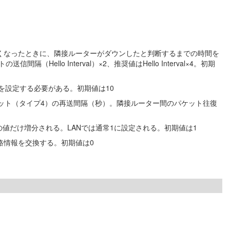
を受信できなくなったときに、隣接ルーターがダウンしたと判断するまでの時間を
llo Interval）×2、推奨値はHello Interval×4。初期
じ値を設定する必要がある。初期値は10
ット（タイプ4）の再送間隔（秒）。隣接ルーター間のパケット往復
値だけ増分される。LANでは通常1に設定される。初期値は1
路情報を交換する。初期値は0