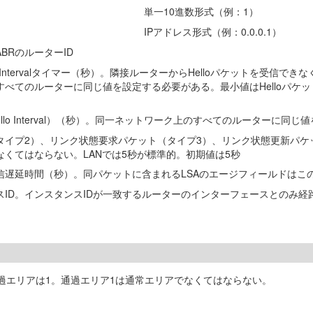
単一10進数形式（例：1）
IPアドレス形式（例：0.0.0.1）
BRのルーターID
 Dead Intervalタイマー（秒）。隣接ルーターからHelloパケット
ルーターに同じ値を設定する必要がある。最小値はHelloパケットの送信間隔（He
ello Interval）（秒）。同一ネットワーク上のすべてのルーターに同
タイプ2）、リンク状態要求パケット（タイプ3）、リンク状態更新パケ
くてはならない。LANでは5秒が標準的。初期値は5秒
遅延時間（秒）。同パケットに含まれるLSAのエージフィールドはこの
ID。インスタンスIDが一致するルーターのインターフェースとのみ経
成する。通過エリアは1。通過エリア1は通常エリアでなくてはならない。