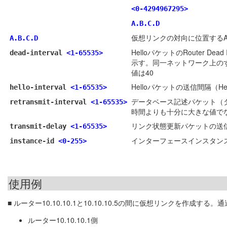
<0-4294967295>
A.B.C.D
仮想リンクの対向に位置するA
A.B.C.D
HelloパケットのRouter
dead-interval
<1-65535>
示す。同一ネットワーク上のすべての
値は40
Helloパケットの送信間隔（H
hello-interval
<1-65535>
データベース記述パケット（
retransmit-interval
<1-65535>
時間よりも十分に大きな値でな
リンク状態更新パケットの送信
transmit-delay
<1-65535>
インターフェースインスタンス
instance-id
<0-255>
使用例
■ ルーター10.10.10.1と10.10.10.5の間に仮想リンクを作
ルーター10.10.10.1側