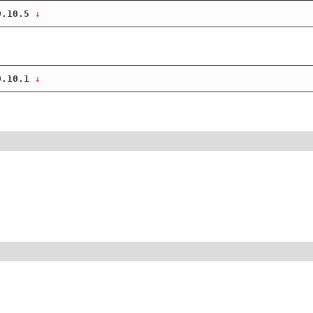
0.10.5
 ↓
0.10.1
 ↓