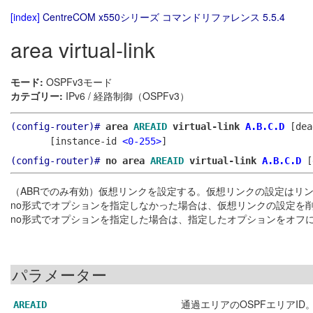
[index]
CentreCOM x550シリーズ コマンドリファレンス 5.5.4
area virtual-link
モード:
OSPFv3モード
カテゴリー:
IPv6 / 経路制御（OSPFv3）
(config-router)#
area
AREAID
virtual-link
A.B.C.D
[de
[instance-id
<0-255>
]
(config-router)#
no area
AREAID
virtual-link
A.B.C.D
[
（ABRでのみ有効）仮想リンクを設定する。仮想リンクの設定はリ
no形式でオプションを指定しなかった場合は、仮想リンクの設定を
no形式でオプションを指定した場合は、指定したオプションをオフ
パラメーター
通過エリアのOSPFエリアI
AREAID