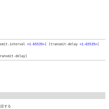
nsmit-interval
<1-65535>
]
[transmit-delay
<1-65535>
]
ransmit-delay]
指定する