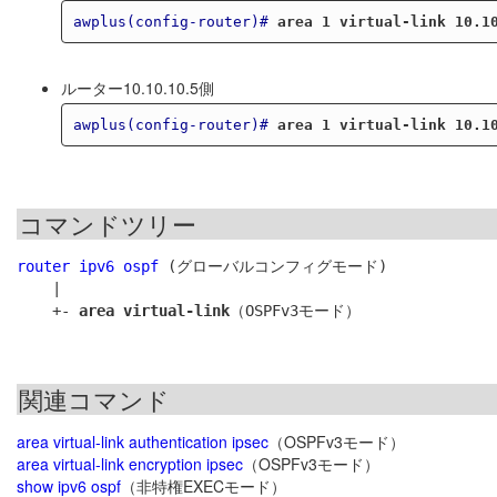
awplus(config-router)#
area 1 virtual-link 10.1
ルーター10.10.10.5側
awplus(config-router)#
area 1 virtual-link 10.1
コマンドツリー
router ipv6 ospf
 (グローバルコンフィグモード)

    |

    +- 
area virtual-link
関連コマンド
area virtual-link authentication ipsec
（OSPFv3モード）
area virtual-link encryption ipsec
（OSPFv3モード）
show ipv6 ospf
（非特権EXECモード）