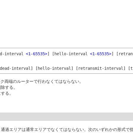
ad-interval
<1-65535>
]
[hello-interval
<1-65535>
]
[retra
dead-interval]
[hello-interval]
[retransmit-interval]
[t
ンク両端のルーターで行わなくてはならない。
削除する。
にする。
D。通過エリアは通常エリアでなくてはならない。次のいずれかの形式で