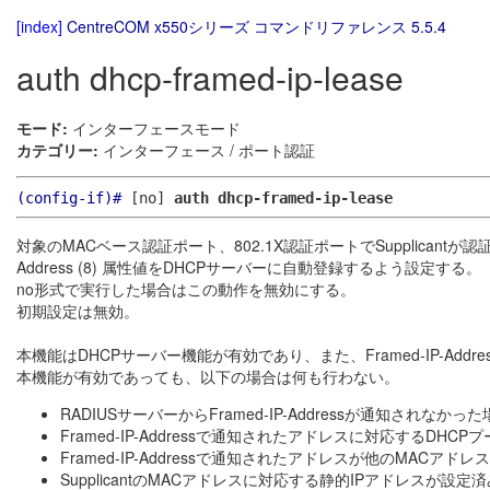
[index]
CentreCOM x550シリーズ コマンドリファレンス 5.5.4
auth dhcp-framed-ip-lease
モード:
インターフェースモード
カテゴリー:
インターフェース / ポート認証
(config-if)#
[no]
auth dhcp-framed-ip-lease
対象のMACベース認証ポート、802.1X認証ポートでSupplicantが
Address (8) 属性値をDHCPサーバーに自動登録するよう設定する。
no形式で実行した場合はこの動作を無効にする。
初期設定は無効。
本機能はDHCPサーバー機能が有効であり、また、Framed-IP-Ad
本機能が有効であっても、以下の場合は何も行わない。
RADIUSサーバーからFramed-IP-Addressが通知されなかっ
Framed-IP-Addressで通知されたアドレスに対応するDHC
Framed-IP-Addressで通知されたアドレスが他のMACア
SupplicantのMACアドレスに対応する静的IPアドレスが設定