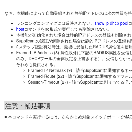
なお、本機能によって自動登録された静的IPアドレスは次の性質を
ランニングコンフィグには反映されない。
show ip dhcp pool
host
コマンドをno形式で実行しても削除されない。
本機能が無効化された場合は静的IPアドレスの登録も削除され
Supplicantの認証が解除された場合は静的IPアドレスの登録
2ステップ認証有効時は、最後に受信したRADIUS属性値を使
Framed-IP-Address (8) 属性以外に下記のRADIUS属性
のみ、DHCPプールの全体設定を上書きする）。受信しなかっ
それらも提供される。
Framed-IP-Netmask (9) - 該当Supplicantに通知す
Framed-Route (22) - 該当Supplicantに通知
Session-Timeout (27) - 該当Supplicantに
注意・補足事項
■ 本コマンドを実行するには、あらかじめ対象スイッチポートでMAC