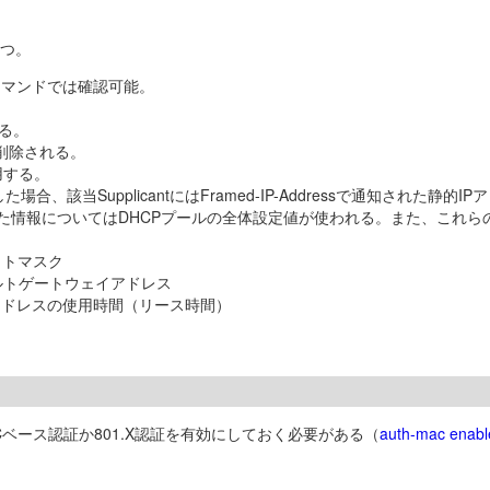
持つ。
コマンドでは確認可能。
る。
も削除される。
用する。
を受信した場合、該当SupplicantにはFramed-IP-Addressで通知され
た情報についてはDHCPプールの全体設定値が使われる。また、これら
るネットマスク
するデフォルトゲートウェイアドレス
割り当てるIPアドレスの使用時間（リース時間）
ベース認証か801.X認証を有効にしておく必要がある（
auth-mac enabl