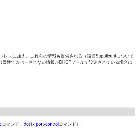
た静的IPアドレスに加え、これらの情報も提供される（該当Supplicantについて
の属性でカバーされない情報がDHCPプールで設定されている場合は
e
コマンド、
dot1x port-control
コマンド）。