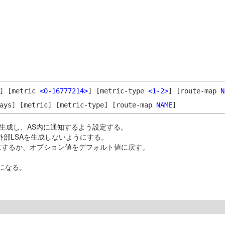
]
[metric
<0-16777214>
]
[metric-type
<1-2>
]
[route-map
N
ays]
[metric]
[metric-type]
[route-map
NAME
]
SAを生成し、AS内に通知するよう設定する。
外部LSAを生成しないようにする。
にするか、オプション値をデフォルト値に戻す。
になる。