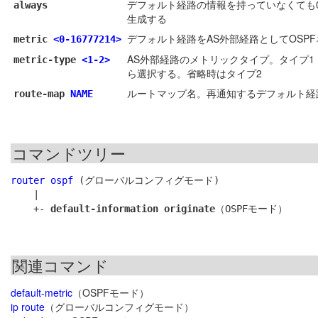
デフォルト経路の情報を持っていなくても0.0
always
生成する
デフォルト経路をAS外部経路としてOSP
metric
<0-16777214>
AS外部経路のメトリックタイプ。タイプ
metric-type
<1-2>
ら選択する。省略時はタイプ2
ルートマップ名。再通知するデフォルト経
route-map
NAME
コマンドツリー
router ospf
 (グローバルコンフィグモード)

    |

    +- 
default-information originate
関連コマンド
default-metric
（OSPFモード）
ip route
（グローバルコンフィグモード）