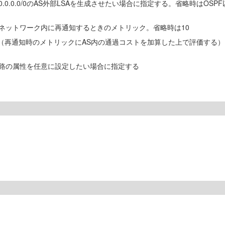
.0.0/0のAS外部LSAを生成させたい場合に指定する。省略時はOSPF以
Fネットワーク内に再通知するときのメトリック。省略時は10
1（再通知時のメトリックにAS内の通過コストを加算した上で評価する）
路の属性を任意に設定したい場合に指定する