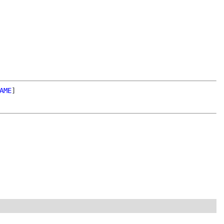
AME
]