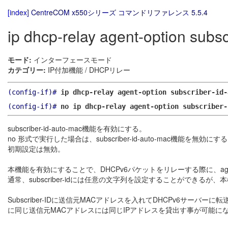
[index]
CentreCOM x550シリーズ コマンドリファレンス 5.5.4
ip dhcp-relay agent-option subs
モード:
インターフェースモード
カテゴリー:
IP付加機能 / DHCPリレー
(config-if)#
ip dhcp-relay agent-option subscriber-id-
(config-if)#
no ip dhcp-relay agent-option subscriber-
subscriber-id-auto-mac機能を有効にする。
no 形式で実行した場合は、subscriber-id-auto-mac機能を無効にす
初期設定は無効。
本機能を有効にすることで、DHCPv6パケットをリレーする際に、agent op
通常、subscriber-idには任意の文字列を設定することができるが、本
Subscriber-IDに送信元MACアドレスを入れてDHCPv6サーバー
に同じ送信元MACアドレスには同じIPアドレスを貸出す事が可能に