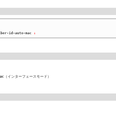
iber-id-auto-mac
 ↓
ac