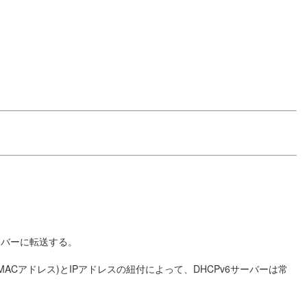
6サーバーに転送する。
の値(MACアドレス)とIPアドレスの紐付によって、DHCPv6サーバーは常