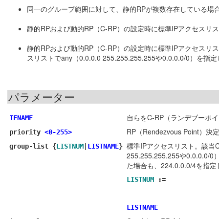
同一のグループ範囲に対して、静的RPが複数存在している場
静的RPおよび動的RP（C-RP）の設定時に標準IPアクセスリ
静的RPおよび動的RP（C-RP）の設定時に標準IPアクセス
スリストでany（0.0.0.0 255.255.255.255や0.0.0.0/
パラメーター
自らをC-RP（ランデブーポ
IFNAME
RP（Rendezvous Po
priority
<0-255>
標準IPアクセスリスト。該当C
group-list {
LISTNUM
|
LISTNAME
}
255.255.255.255や
た場合も、224.0.0.0/4
LISTNUM
:=
LISTNAME