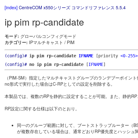
[index]
CentreCOM x550シリーズ コマンドリファレンス 5.5.4
ip pim rp-candidate
モード:
グローバルコンフィグモード
カテゴリー:
IPマルチキャスト / PIM
(config)#
ip pim rp-candidate
IFNAME
[priority
<0-255>
(config)#
no ip pim rp-candidate
[
IFNAME
]
（PIM-SM）指定したマルチキャストグループのランデブーポイント
no形式で実行した場合はC-RPとしての設定を削除する。
本製品では、複数のRPを静的に設定することが可能。また、静的R
RP設定に関する仕様は以下のとおり。
同一のグループ範囲に対して、ブートストラップルーター（BS
が複数存在している場合は、通常どおりRP優先度とハッシュ