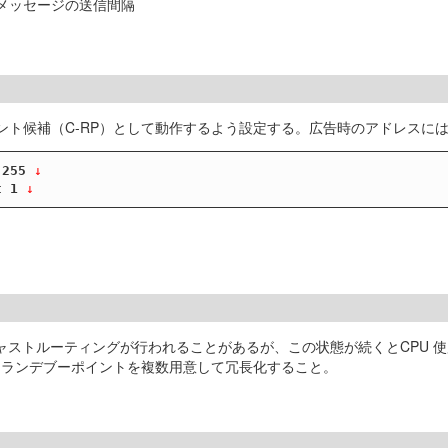
ementメッセージの送信間隔
デブーポイント候補（C-RP）として動作するよう設定する。広告時のアドレスにはv
.255
 ↓
t 1
 ↓
チキャストルーティングが行われることがあるが、この状態が続くとCPU
、ランデブーポイントを複数用意して冗長化すること。