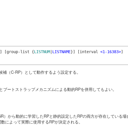
]
[group-list {
LISTNUM
|
LISTNAME
}]
[interval
<1-16383>
]
候補（C-RP）として動作するよう設定する。
Pとブートストラップメカニズムによる動的RPを併用してもよい。
R）から動的に学習したRPと静的設定したRPの両方が存在している場合
関数によって実際に使用するRPが決定される。