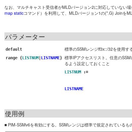
なお、マルチキャスト受信者がMLDバージョン2に対応していない場
map static
コマンド）を利用して、MLDバージョン1の(*.G) JoinをM
パラメーター
標準のSSMレンジff3x::/32を使
default
標準IPアクセスリスト。任意のSSM
range {
LISTNUM
|
LISTNAME
}
るよう設定しておくこと
LISTNUM
:=
LISTNAME
使用例
■ PIM-SSMv6を有効にする。SSMレンジは標準で規定されているもの（f