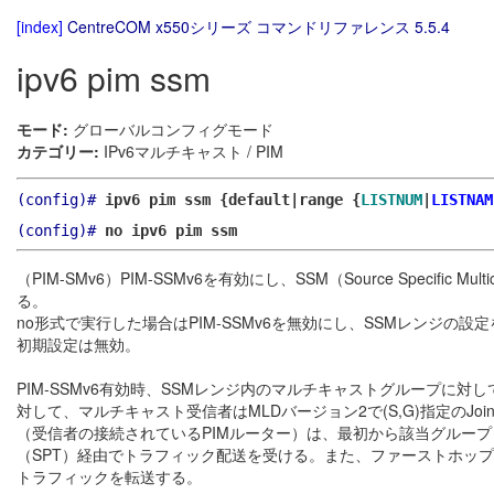
[index]
CentreCOM x550シリーズ コマンドリファレンス 5.5.4
ipv6 pim ssm
モード:
グローバルコンフィグモード
カテゴリー:
IPv6マルチキャスト / PIM
(config)#
ipv6 pim ssm {default|range {
LISTNUM
|
LISTNAM
(config)#
no ipv6 pim ssm
（PIM-SMv6）PIM-SSMv6を有効にし、SSM（Source Speci
る。
no形式で実行した場合はPIM-SSMv6を無効にし、SSMレンジの設
初期設定は無効。
PIM-SSMv6有効時、SSMレンジ内のマルチキャストグループに対しては、
対して、マルチキャスト受信者はMLDバージョン2で(S,G)指定のJoin
（受信者の接続されているPIMルーター）は、最初から該当グループ（G
（SPT）経由でトラフィック配送を受ける。また、ファーストホップルータ
トラフィックを転送する。