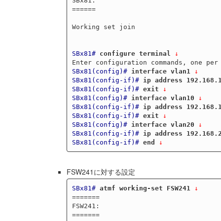
SBx81:

======

Working set join

SBx81#
configure terminal
 ↓
SBx81(config)#
interface vlan1
 ↓
SBx81(config-if)#
ip address 192.168.
SBx81(config-if)#
exit
 ↓
SBx81(config)#
interface vlan10
 ↓
SBx81(config-if)#
ip address 192.168.
SBx81(config-if)#
exit
 ↓
SBx81(config)#
interface vlan20
 ↓
SBx81(config-if)#
ip address 192.168.
SBx81(config-if)#
end
 ↓
FSW241に対する設定
SBx81#
atmf working-set FSW241
 ↓
=======

FSW241:

=======
