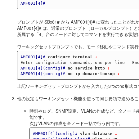
AMF001[4]#
プロンプトが SBx81# から AMF001[4]# に変わったことが
AMF001[4]# は、通常のプロンプト（ローカルプロンプト
所属する「4」台のノードに対してコマンドを実行できる状態
ワーキングセットプロンプトでも、モード移動やコマンド実行
AMF001[4]#
configure terminal
 ↓
AMF001[4](config)#
no service http
 ↓
AMF001[4](config)#
no ip domain-lookup
 ↓
上記ワーキングセットプロンプトから入力した3つのno形式
他の設定もワーキングセット機能を使って同じ要領で進めるこ
時刻やログ、SNMP設定、VLANの作成など、全ノー
能です。
次はVLANの作成を全ノード一括で行う例です。
AMF001[4](config)#
vlan database
 ↓