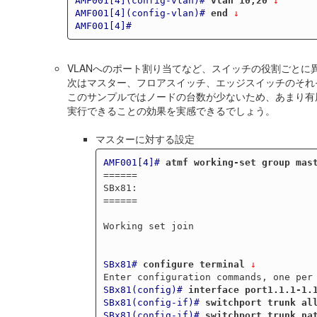
AMF001[4](config-vlan)#
vlan 10,20
 ↓
AMF001[4](config-vlan)#
end
 ↓
AMF001[4]#
VLANへのポート割り当てなど、スイッチの役割ごと
次はマスター、フロアスイッチ、エッジスイッチのそれ
このサンプルではノードの台数が少ないため、あまり有
実行できることの効果を実感できるでしょう。
マスターに対する設定
AMF001[4]#
atmf working-set group mas
======

SBx81:

======

Working set join

SBx81#
configure terminal
 ↓
SBx81(config)#
interface port1.1.1-1.
SBx81(config-if)#
switchport trunk al
SBx81(config-if)#
switchport trunk na