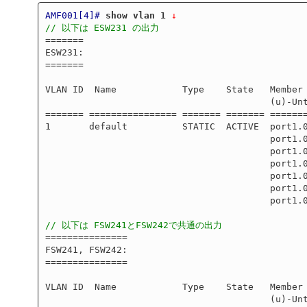
AMF001[4]#
show vlan 1
 ↓
// 以下は ESW231 の出力
=======

ESW231:

=======

VLAN ID  Name            Type    State   Member 
                                         (u)-Untagged, (t)-Tagged

======= ================ ======= ======= =======
1       default          STATIC  ACTIVE  port1.0
                                         port1.0.4(u) port1.0.5(u) port1.0.6(u)

                                         port1.0.7(u) port1.0.8(u) port1.0.9(u)

                                         port1.0.10(u) port1.0.11(u)

                                         port1.0.12(u) port1.0.13(u)

                                         port1.0.14(u) port1.0.15(u)

                                         port1.0.16(u)

// 以下は FSW241とFSW242で共通の出力
===============

FSW241, FSW242:

===============

VLAN ID  Name            Type    State   Member 
                                         (u)-Untagged, (t)-Tagged
