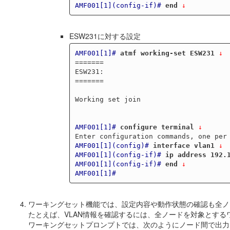
AMF001[1](config-if)#
end
 ↓
ESW231に対する設定
AMF001[1]#
atmf working-set ESW231
 ↓
=======

ESW231:

=======

Working set join

AMF001[1]#
configure terminal
 ↓
AMF001[1](config)#
interface vlan1
 ↓
AMF001[1](config-if)#
ip address 192.
AMF001[1](config-if)#
end
 ↓
AMF001[1]#
ワーキングセット機能では、設定内容や動作状態の確認も全ノ
たとえば、VLAN情報を確認するには、全ノードを対象とする
ワーキングセットプロンプトでは、次のようにノード間で出力