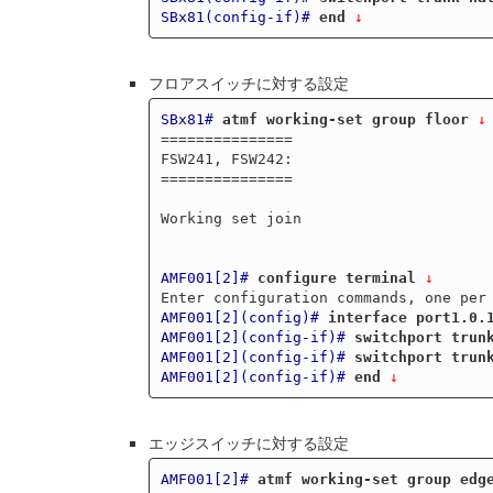
SBx81(config-if)#
end
 ↓
フロアスイッチに対する設定
SBx81#
atmf working-set group floor
 ↓
===============

FSW241, FSW242:

===============

Working set join

AMF001[2]#
configure terminal
 ↓
AMF001[2](config)#
interface port1.0.
AMF001[2](config-if)#
switchport trun
AMF001[2](config-if)#
switchport trun
AMF001[2](config-if)#
end
 ↓
エッジスイッチに対する設定
AMF001[2]#
atmf working-set group edg