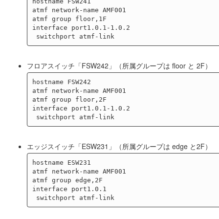
hostname FSW241

atmf network-name AMF001

atmf group floor,1F

interface port1.0.1-1.0.2

フロアスイッチ「FSW242」（所属グループは floor と 2F）
hostname FSW242

atmf network-name AMF001

atmf group floor,2F

interface port1.0.1-1.0.2

エッジスイッチ「ESW231」（所属グループは edge と2F）
hostname ESW231

atmf network-name AMF001

atmf group edge,2F

interface port1.0.1
