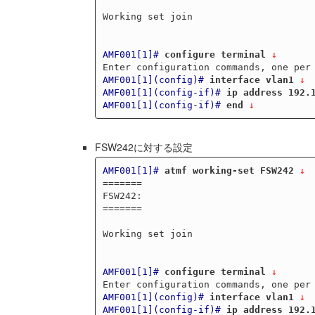
Working set join

AMF001[1]#
configure terminal
 ↓
AMF001[1](config)#
interface vlan1
 ↓
AMF001[1](config-if)#
ip address 192.
AMF001[1](config-if)#
end
 ↓
FSW242に対する設定
AMF001[1]#
atmf working-set FSW242
 ↓
=======

FSW242:

=======

Working set join

AMF001[1]#
configure terminal
 ↓
AMF001[1](config)#
interface vlan1
 ↓
AMF001[1](config-if)#
ip address 192.