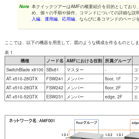
Note
本クイックツアーはAMFの概要紹介を目的としており
め、個々の手順や操作、コマンドについての詳細な説明
入編
、
運用編
、
応用編
、ならびに各コマンドのページ
ここでは、以下の機器を用意して、図のような構成を作るものとし
表 1
機種
ノード名
AMFにおける役割
所属グループ
SwitchBlade x8100
SBx81
マスター
-
コ
AT-x510-28GTX
FSW241
メンバー
floor, 1F
フ
AT-x510-28GTX
FSW242
メンバー
floor, 2F
フ
AT-x510-52GTX
ESW231
メンバー
edge, 2F
エ