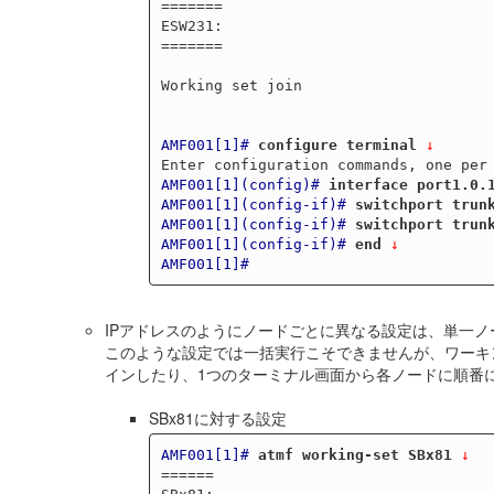
=======

ESW231:

=======

Working set join

AMF001[1]#
configure terminal
 ↓
AMF001[1](config)#
interface port1.0.
AMF001[1](config-if)#
switchport trun
AMF001[1](config-if)#
switchport trun
AMF001[1](config-if)#
end
 ↓
AMF001[1]#
IPアドレスのようにノードごとに異なる設定は、単一
このような設定では一括実行こそできませんが、ワーキ
インしたり、1つのターミナル画面から各ノードに順番
SBx81に対する設定
AMF001[1]#
atmf working-set SBx81
 ↓
======
