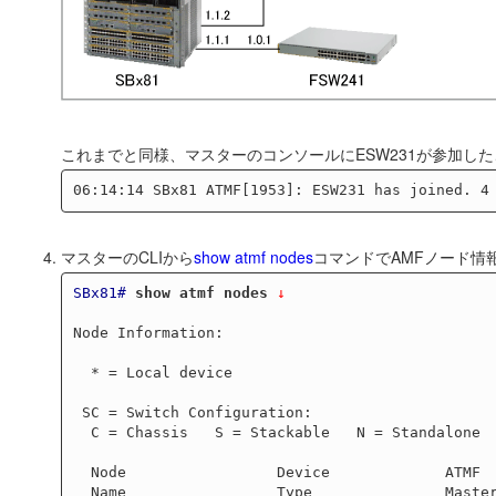
これまでと同様、マスターのコンソールにESW231が参加し
マスターのCLIから
show atmf nodes
コマンドでAMFノード情
SBx81#
show atmf nodes
 ↓
Node Information:

  * = Local device

 SC = Switch Configuration:

  C = Chassis   S = Stackable   N = Standalone

  Node                 Device             ATMF                             Node

  Name                 Type               Master  SC  Parent               Depth
