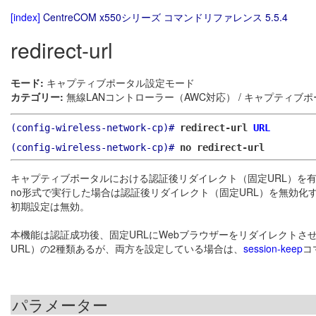
[index]
CentreCOM x550シリーズ コマンドリファレンス 5.5.4
redirect-url
モード:
キャプティブポータル設定モード
カテゴリー:
無線LANコントローラー（AWC対応） / キャプティブ
(config-wireless-network-cp)#
redirect-url
URL
(config-wireless-network-cp)#
no redirect-url
キャプティブポータルにおける認証後リダイレクト（固定URL）を
no形式で実行した場合は認証後リダイレクト（固定URL）を無効化
初期設定は無効。
本機能は認証成功後、固定URLにWebブラウザーをリダイレクト
URL）の2種類あるが、両方を設定している場合は、
session-keep
コ
パラメーター