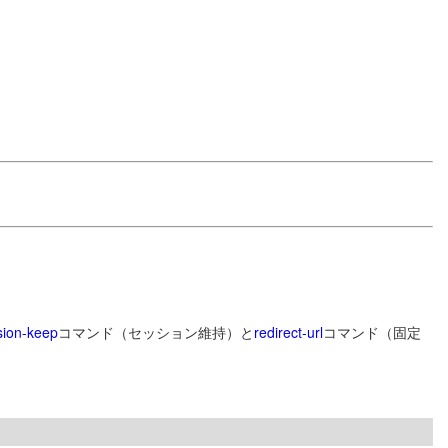
sion-keep
コマンド（セッション維持）と
redirect-url
コマンド（固定