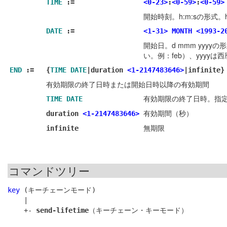
TIME
:=
<0-23>
:
<0-59>
:
<0-59>
開始時刻。h:m:sの形式。
DATE
:=
<1-31>
MONTH
<1993-2
開始日。d mmm yyy
い。例：feb）、yyyyは西
END
:=
{
TIME
DATE
|duration
<1-2147483646>
|infinite}
有効期限の終了日時または開始日時以降の有効期間
有効期限の終了日時。指
TIME
DATE
有効期間（秒）
duration
<1-2147483646>
無期限
infinite
コマンドツリー
key
 (キーチェーンモード)

    |

    +- 
send-lifetime