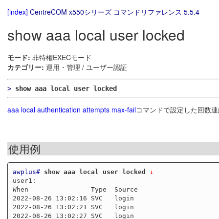
[index]
CentreCOM x550シリーズ コマンドリファレンス 5.5.4
show aaa local user locked
モード:
非特権EXECモード
カテゴリー:
運用・管理 / ユーザー認証
>
show aaa local user locked
aaa local authentication attempts max-fail
コマンドで設定した回数連
使用例
awplus#
show aaa local user locked
 ↓
user1:

When                Type  Source                     
2022-08-26 13:02:16 SVC   login                      
2022-08-26 13:02:21 SVC   login                      