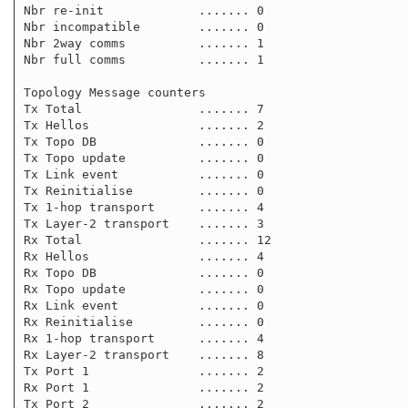
Nbr re-init             ....... 0

Nbr incompatible        ....... 0

Nbr 2way comms          ....... 1

Nbr full comms          ....... 1

Topology Message counters

Tx Total                ....... 7

Tx Hellos               ....... 2

Tx Topo DB              ....... 0

Tx Topo update          ....... 0

Tx Link event           ....... 0

Tx Reinitialise         ....... 0

Tx 1-hop transport      ....... 4

Tx Layer-2 transport    ....... 3

Rx Total                ....... 12

Rx Hellos               ....... 4

Rx Topo DB              ....... 0

Rx Topo update          ....... 0

Rx Link event           ....... 0

Rx Reinitialise         ....... 0

Rx 1-hop transport      ....... 4

Rx Layer-2 transport    ....... 8

Tx Port 1               ....... 2

Rx Port 1               ....... 2

Tx Port 2               ....... 2
