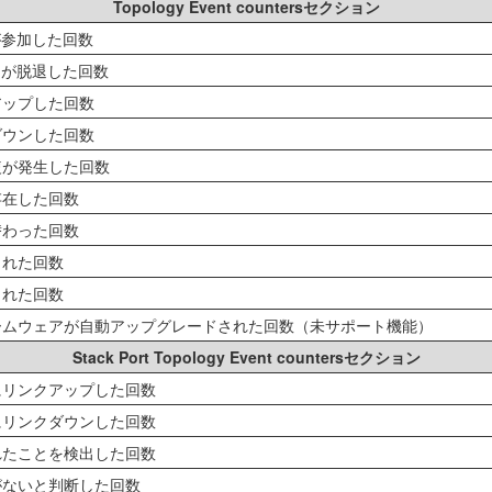
Topology Event countersセクション
が参加した回数
ーが脱退した回数
アップした回数
ダウンした回数
複が発生した回数
存在した回数
替わった回数
された回数
された回数
ームウェアが自動アップグレードされた回数（未サポート機能）
Stack Port Topology Event countersセクション
にリンクアップした回数
にリンクダウンした回数
れたことを検出した回数
がないと判断した回数