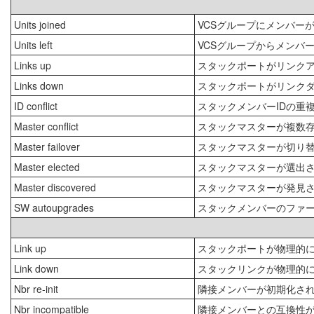
Units joined
VCSグループにメンバー
Units left
VCSグループからメンバ
Links up
スタックポートがリンク
Links down
スタックポートがリンク
ID conflict
スタックメンバーIDの重
Master conflict
スタックマスターが複数
Master failover
スタックマスターが切り
Master elected
スタックマスターが選出
Master discovered
スタックマスターが発見
SW autoupgrades
スタックメンバーのファ
Link up
スタックポートが物理的
Link down
スタックリンクが物理的
Nbr re-init
隣接メンバーが初期化さ
Nbr incompatible
隣接メンバーとの互換性