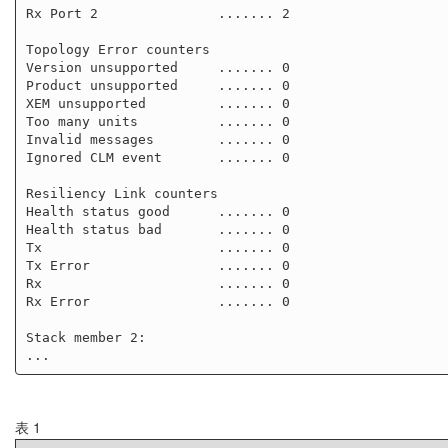
Rx Port 2               ....... 2

Topology Error counters

Version unsupported     ....... 0

Product unsupported     ....... 0

XEM unsupported         ....... 0

Too many units          ....... 0

Invalid messages        ....... 0

Ignored CLM event       ....... 0

Resiliency Link counters

Health status good      ....... 0

Health status bad       ....... 0

Tx                      ....... 0

Tx Error                ....... 0

Rx                      ....... 0

Rx Error                ....... 0

Stack member 2:

表 1