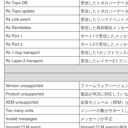
Rx Topo DB
受信したトポロジーデー
Rx Topo update
受信したトポロジーデー
Rx Link event
受信したリンクイベント
Rx Reinitialise
受信した再初期化メッセ
Rx Port 1
ポート1で受信したメッセ
Rx Port 2
ポート2で受信したメッセ
Rx 1-hop transport
受信した1ホップトランス
Rx Layer-2 transport
受信したレイヤー2トラン
Version unsupported
ファームウェアバージョン
Product unsupported
製品がVCSに対応してい
XEM unsupported
拡張モジュール（XEM）
Too many units
メンバーの数がサポート
Invalid messages
メッセージが不正
Ignored CLM event
Ignored CLM even