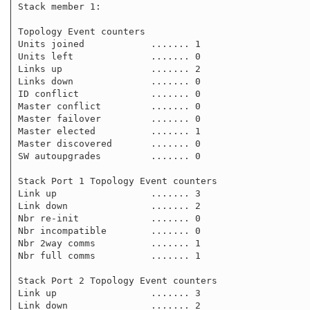
Stack member 1:

Topology Event counters

Units joined            ....... 1

Units left              ....... 0

Links up                ....... 2

Links down              ....... 0

ID conflict             ....... 0

Master conflict         ....... 0

Master failover         ....... 0

Master elected          ....... 1

Master discovered       ....... 0

SW autoupgrades         ....... 0

Stack Port 1 Topology Event counters

Link up                 ....... 3

Link down               ....... 2

Nbr re-init             ....... 0

Nbr incompatible        ....... 0

Nbr 2way comms          ....... 1

Nbr full comms          ....... 1

Stack Port 2 Topology Event counters

Link up                 ....... 3

Link down               ....... 2
