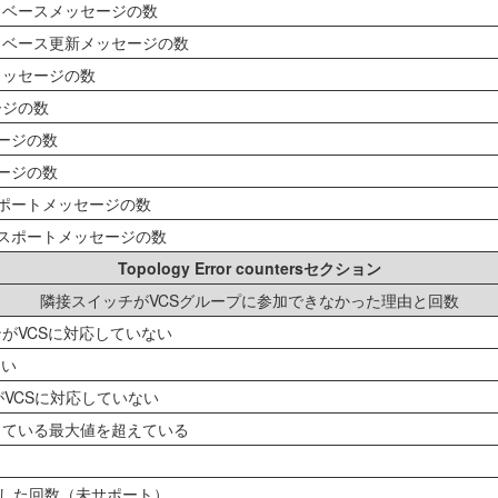
タベースメッセージの数
タベース更新メッセージの数
メッセージの数
ージの数
ージの数
ージの数
ポートメッセージの数
スポートメッセージの数
Topology Error countersセクション
隣接スイッチがVCSグループに参加できなかった理由と回数
がVCSに対応していない
ない
がVCSに対応していない
している最大値を超えている
tが発生した回数（未サポート）