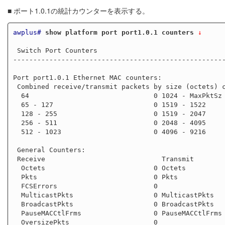
■ ポート1.0.1の統計カウンターを表示する。
awplus#
show platform port port1.0.1 counters
 ↓
 Switch Port Counters

-----------------------------------------------------
Port port1.0.1 Ethernet MAC counters:

 Combined receive/transmit packets by size (octets) counters:

  64                               0 1024 - MaxPktSz                  0

  65 - 127                         0 1519 - 1522                      0

  128 - 255                        0 1519 - 2047                      0

  256 - 511                        0 2048 - 4095                      0

  512 - 1023                       0 4096 - 9216                      0

 General Counters:

 Receive                             Transmit

  Octets                           0 Octets                           0

  Pkts                             0 Pkts                             0

  FCSErrors                        0

  MulticastPkts                    0 MulticastPkts                    0

  BroadcastPkts                    0 BroadcastPkts                    0

  PauseMACCtlFrms                  0 PauseMACCtlFrms                  0

  OversizePkts                     0
