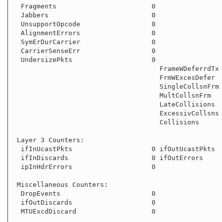
  Fragments                        0

  Jabbers                          0

  UnsupportOpcode                  0

  AlignmentErrors                  0

  SymErDurCarrier                  0

  CarrierSenseErr                  0

  UndersizePkts                    0

                                     FrameWDeferrdTx                  0

                                     FrmWExcesDefer                   0

                                     SingleCollsnFrm                  0

                                     MultCollsnFrm                    0

                                     LateCollisions                   0

                                     ExcessivCollsns                  0

                                     Collisions                       0

 Layer 3 Counters:

  ifInUcastPkts                    0 ifOutUcastPkts                   0

  ifInDiscards                     0 ifOutErrors                      0

  ipInHdrErrors                    0

 Miscellaneous Counters:

  DropEvents                       0

  ifOutDiscards                    0

  MTUExcdDiscard                   0
