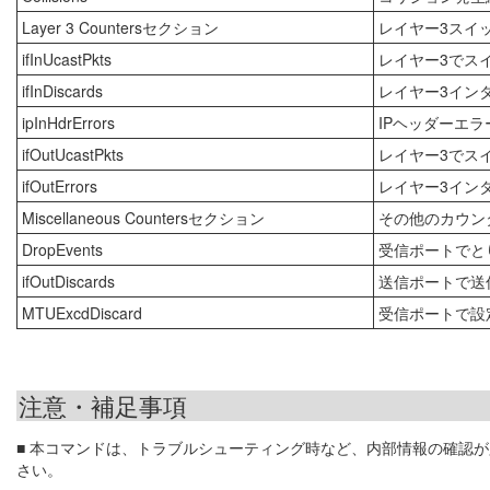
Layer 3 Countersセクション
レイヤー3スイ
ifInUcastPkts
レイヤー3でス
ifInDiscards
レイヤー3イン
ipInHdrErrors
IPヘッダーエ
ifOutUcastPkts
レイヤー3でス
ifOutErrors
レイヤー3イン
Miscellaneous Countersセクション
その他のカウン
DropEvents
受信ポートでと
ifOutDiscards
送信ポートで送
MTUExcdDiscard
受信ポートで設
注意・補足事項
■ 本コマンドは、トラブルシューティング時など、内部情報の確認
さい。