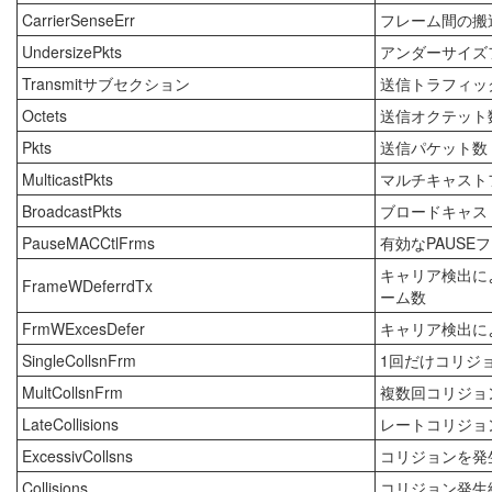
CarrierSenseErr
フレーム間の搬
UndersizePkts
アンダーサイズ
Transmitサブセクション
送信トラフィッ
Octets
送信オクテット
Pkts
送信パケット数
MulticastPkts
マルチキャスト
BroadcastPkts
ブロードキャス
PauseMACCtlFrms
有効なPAUSE
キャリア検出に
FrameWDeferrdTx
ーム数
FrmWExcesDefer
キャリア検出に
SingleCollsnFrm
1回だけコリジ
MultCollsnFrm
複数回コリジョ
LateCollisions
レートコリジョ
ExcessivCollsns
コリジョンを発
Collisions
コリジョン発生