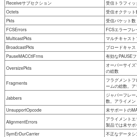
Receiveサブセクション
受信トラフィッ
Octets
受信オクテット
Pkts
受信パケット数
FCSErrors
FCSエラーフ
MulticastPkts
マルチキャスト
BroadcastPkts
ブロードキャス
PauseMACCtlFrms
有効なPAUSE
オーバーサイズ
OversizePkts
の総数
フラグメントフ
Fragments
ームの総数。ア
ジャバーフレー
Jabbers
数。アライメン
UnsupportOpcode
未サポートのM
アライメントエ
AlignmentErrors
製品では未サポ
SymErDurCarrier
不正なデータシ