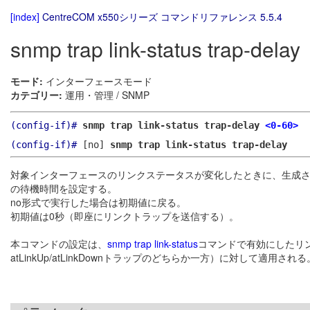
[index]
CentreCOM x550シリーズ コマンドリファレンス 5.5.4
snmp trap link-status trap-delay
モード:
インターフェースモード
カテゴリー:
運用・管理 / SNMP
(config-if)#
snmp trap link-status trap-delay
<0-60>
(config-if)#
[no]
snmp trap link-status trap-delay
対象インターフェースのリンクステータスが変化したときに、生成さ
の待機時間を設定する。
no形式で実行した場合は初期値に戻る。
初期値は0秒（即座にリンクトラップを送信する）。
本コマンドの設定は、
snmp trap link-status
コマンドで有効にしたリンクト
atLinkUp/atLinkDownトラップのどちらか一方）に対して適用される