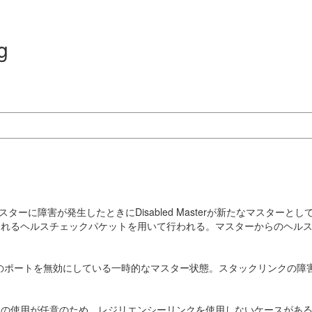
g
、マスターに障害が発生したときにDisabled Masterが新たなマスター
ヘルスチェックパケットを用いて行われる。マスターからのヘルスチェックパ
リンク以外のポートを無効にしている一時的なマスター状態。スタックリンク
用が任意のため、レジリエンシーリンクを使用しないケースがあるが、その場