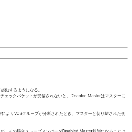
として起動するようになる。
ケットが受信されないと、Disabled Masterはマスターに
の障害によりVCSグループが分断されたとき、マスターと切り離された側
合スレーブメンバーがDisabled Master状態になることは