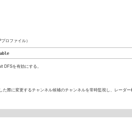
APプロファイル）
able
t DFSを有効にする。
形を検知した際に変更するチャンネル候補のチャンネルを常時監視し、レー