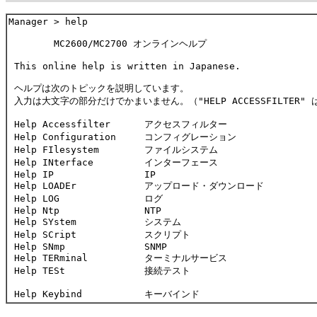
Manager > help

        MC2600/MC2700 オンラインヘルプ

 This online help is written in Japanese.

 ヘルプは次のトピックを説明しています。

 入力は大文字の部分だけでかまいません。（"HELP ACCESSFILTER" は
 Help Accessfilter      アクセスフィルター

 Help Configuration     コンフィグレーション

 Help FIlesystem        ファイルシステム

 Help INterface         インターフェース

 Help IP                IP

 Help LOADEr            アップロード・ダウンロード

 Help LOG               ログ

 Help Ntp               NTP

 Help SYstem            システム

 Help SCript            スクリプト

 Help SNmp              SNMP

 Help TERminal          ターミナルサービス

 Help TESt              接続テスト
