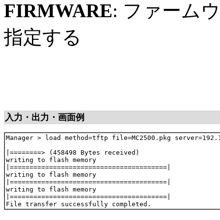
FIRMWARE
: ファー
指定する
入力・出力・画面例
Manager > load method=tftp file=MC2500.pkg server=192.1
|========> (458498 Bytes received)

writing to flash memory

|========================================|

writing to flash memory

|========================================|

writing to flash memory

|========================================|
