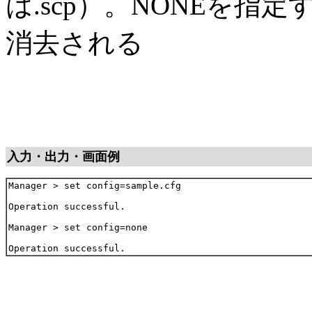
は.scp）。NONEを
消去される
入力・出力・画面例
Manager > set config=sample.cfg

Operation successful.

Manager > set config=none
