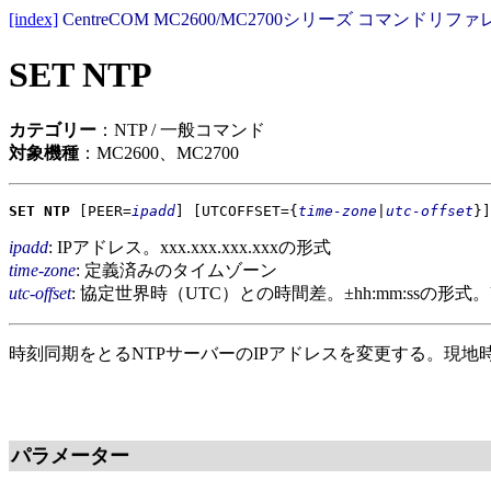
[index]
CentreCOM MC2600/MC2700シリーズ コマンドリファレ
SET NTP
カテゴリー
：NTP / 一般コマンド
対象機種
：MC2600、MC2700
SET NTP
[PEER=
ipadd
]
[UTCOFFSET={
time-zone
|
utc-offset
}]
ipadd
: IPアドレス。xxx.xxx.xxx.xxxの形式
time-zone
: 定義済みのタイムゾーン
utc-offset
: 協定世界時（UTC）との時間差。±hh:mm:ss
時刻同期をとるNTPサーバーのIPアドレスを変更する。現地
パラメーター