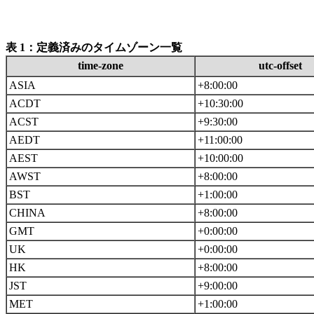
表 1：定義済みのタイムゾーン一覧
time-zone
utc-offset
ASIA
+8:00:00
ACDT
+10:30:00
ACST
+9:30:00
AEDT
+11:00:00
AEST
+10:00:00
AWST
+8:00:00
BST
+1:00:00
CHINA
+8:00:00
GMT
+0:00:00
UK
+0:00:00
HK
+8:00:00
JST
+9:00:00
MET
+1:00:00