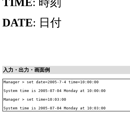
TIME
: 時刻
DATE
: 日付
入力・出力・画面例
Manager > set date=2005-7-4 time=10:00:00

System time is 2005-07-04 Monday at 10:00:00

Manager > set time=10:03:00
