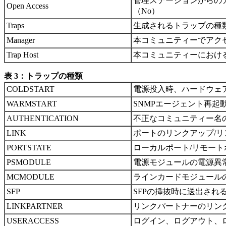
管理ステーションからの
Open Access
（No）
Traps
生成されるトラップの種
Manager
本コミュニティーでアク
Trap Host
本コミュニティーにおける
表 3：トラップの種類
COLDSTART
電源投入時、ハードウェ
WARMSTART
SNMPエージェント再起
AUTHENTICATION
不正なコミュニティー名
LINK
ポートのリンクアップ/
PORTSTATE
ローカルポート/リモー
PSMODULE
電源モジュールの電源異常
MCMODULE
ラインカードモジュール
SFP
SFPの挿抜時に送出され
LINKPARTNER
リンクパートナーのリンク
USERACCESS
ログイン、ログアウト、