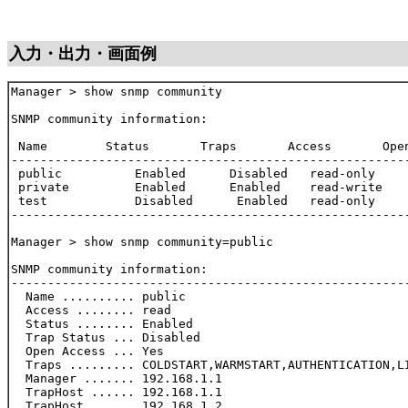
入力・出力・画面例
Manager > show snmp community

SNMP community information:

 Name        Status       Traps       Access       Open
-------------------------------------------------------
 public          Enabled      Disabled   read-only     
 private         Enabled      Enabled    read-write    
 test            Disabled      Enabled   read-only     
-------------------------------------------------------
Manager > show snmp community=public

SNMP community information:

-------------------------------------------------------
  Name .......... public

  Access ........ read

  Status ........ Enabled

  Trap Status ... Disabled

  Open Access ... Yes

  Traps ......... COLDSTART,WARMSTART,AUTHENTICATION,LI
  Manager ....... 192.168.1.1

  TrapHost ...... 192.168.1.1

  TrapHost ...... 192.168.1.2
