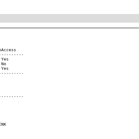
Access

---------

Yes

No

Yes

---------

---------

NK
