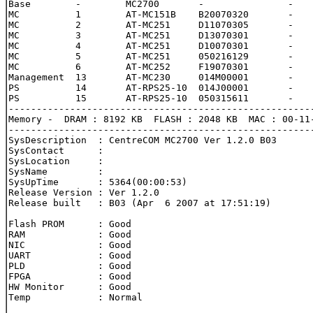
Base        -        MC2700       -               -    
MC          1        AT-MC151B    B20070320       -    
MC          2        AT-MC251     D11070305       -    
MC          3        AT-MC251     D13070301       -    
MC          4        AT-MC251     D10070301       -    
MC          5        AT-MC251     050216129       -    
MC          6        AT-MC252     F19070301       -    
Management  13       AT-MC230     014M00001       -    
PS          14       AT-RPS25-10  014J00001       -    
PS          15       AT-RPS25-10  050315611       -    
-------------------------------------------------------
Memory -  DRAM : 8192 KB  FLASH : 2048 KB  MAC : 00-11-
-------------------------------------------------------
SysDescription  : CentreCOM MC2700 Ver 1.2.0 B03

SysContact      :

SysLocation     :

SysName         :

SysUpTime       : 5364(00:00:53)

Release Version : Ver 1.2.0

Release built   : B03 (Apr  6 2007 at 17:51:19)

Flash PROM      : Good

RAM             : Good

NIC             : Good

UART            : Good

PLD             : Good

FPGA            : Good

HW Monitor      : Good

Temp            : Normal
