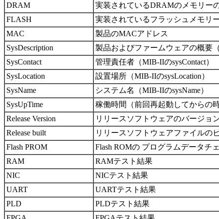
DRAM
実装されているDRAMのメモリー
FLASH
実装されているフラッシュメモリ
MAC
製品のMACアドレス
SysDescription
製品およびファームウェアの概要（MIB-
SysContact
管理責任者（MIB-IIのsysContact）
SysLocation
設置場所（MIB-IIのsysLocation）
SysName
システム名（MIB-IIのsysName）
SysUpTime
稼働時間（前回再起動してからの
Release Version
リリースソフトウェアのバージョ
Release built
リリースソフトウェアファイルの
Flash PROM
Flash ROMの プログラムデー
RAM
RAMテスト結果
NIC
NICテスト結果
UART
UARTテスト結果
PLD
PLDテスト結果
FPGA
FPGAテスト結果