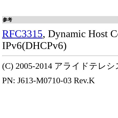
参考
RFC3315
, Dynamic Host Co
IPv6(DHCPv6)
(C) 2005-2014 アライ
PN: J613-M0710-03 Rev.K