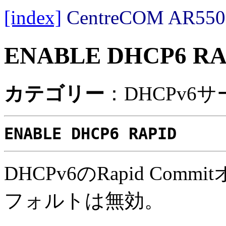
[index]
CentreCOM AR
ENABLE DHCP6 RA
カテゴリー
：DHCPv6
ENABLE DHCP6 RAPID
DHCPv6のRapid Co
フォルトは無効。