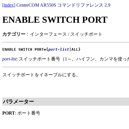
[index]
CentreCOM AR550S コマンドリファレンス 2.9
ENABLE SWITCH PORT
カテゴリー
：インターフェース / スイッチポート
ENABLE SWITCH PORT={
port-list
|ALL}
port-list
: スイッチポート番号（1～。ハイフン、カンマを使っ
スイッチポートをイネーブルにする。
パラメーター
PORT
: ポート番号