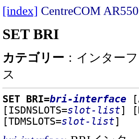
[index]
CentreCOM AR
SET BRI
カテゴリー
：インターフェ
ス
SET BRI=
bri-interface
[
[ISDNSLOTS=
slot-list
]
[
[TDMSLOTS=
slot-list
]