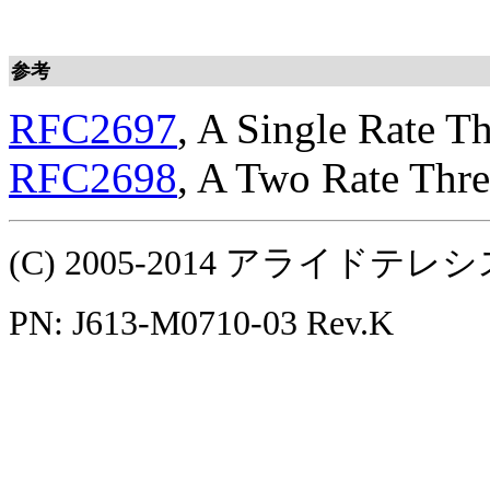
参考
RFC2697
, A Single Rate T
RFC2698
, A Two Rate Thr
(C) 2005-2014 アライ
PN: J613-M0710-03 Rev.K