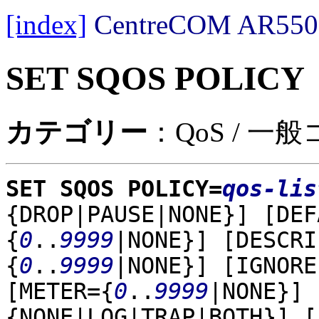
[index]
CentreCOM AR
SET SQOS POLICY
カテゴリー
：QoS / 一
SET SQOS POLICY=
qos-lis
{DROP|PAUSE|NONE}]
[DEF
{
0
..
9999
|NONE}]
[DESCRI
{
0
..
9999
|NONE}]
[IGNORE
[METER={
0
..
9999
|NONE}]
{NONE|LOG|TRAP|BOTH}]
[