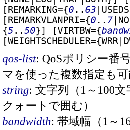
[REMARKING={
0
..
63
|USEDS
[REMARKVLANPRI={
0
..
7
|NO
{
5
..
50
}]
[VIRTBW={
bandw
[WEIGHTSCHEDULER={WRR|D
qos-list
: QoSポリシー番
マを使った複数指定も可
string
: 文字列（1～10
クォートで囲む）
bandwidth
: 帯域幅（1～160