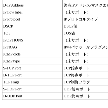
D-IP Address
終点IPアドレス/マスクま
IP flow label
（未サポート）
IP Protocol
IPプロトコルタイプ
DSCP
DSCP値
TOS
TOS値
IPOPTIONS
（未サポート）
IPFRAG
IPv4パケットがフラグ
ICMP code
（未サポート）
ICMP type
（未サポート）
S-TCP Port
TCP始点ポート
D-TCP Port
TCP終点ポート
TCP Flags
TCP制御フラグ
S-UDP Port
UDP始点ポート
D-UDP Port
UDP終点ポート