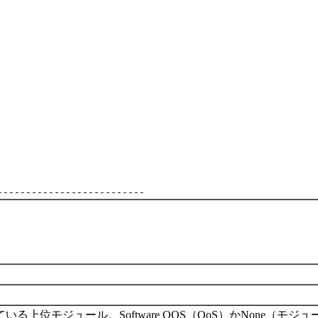
る上位モジュール。Software QOS（QoS）かNone（モ