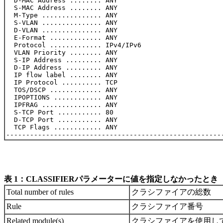
  D-MAC Address ........ ANY

  S-MAC Address ........ ANY

  M-Type ............... ANY

  S-VLAN ............... ANY

  D-VLAN ............... ANY

  E-Format ............. ANY

  Protocol ............. IPv4/IPv6

  VLAN Priority ........ ANY

  S-IP Address ......... ANY

  D-IP Address ......... ANY

  IP flow label ........ ANY

  IP Protocol .......... TCP

  TOS/DSCP ............. ANY

  IPOPTIONS ............ ANY

  IPFRAG ............... ANY

  S-TCP Port ........... 80

  D-TCP Port ........... ANY

  TCP Flags ............ ANY

表 1：CLASSIFIERパラメーターに値を指定しなかったとき
Total number of rules
クラシファイアの総数
Rule
クラシファイア番号
Related module(s)
クラシファイアを使用してい