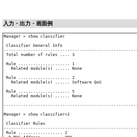
入力・出力・画面例
Manager > show classifier

 Classifier General Info

-------------------------------------------------------
 Total number of rules .... 3

 Rule ..................... 1

   Related module(s) ...... None

 Rule ..................... 2

   Related module(s) ...... Software QoS

 Rule ..................... 5

   Related module(s) ...... None

-------------------------------------------------------
Manager > show classifier=2

 Classifier Rules

-------------------------------------------------------
 Rule .................. 2
