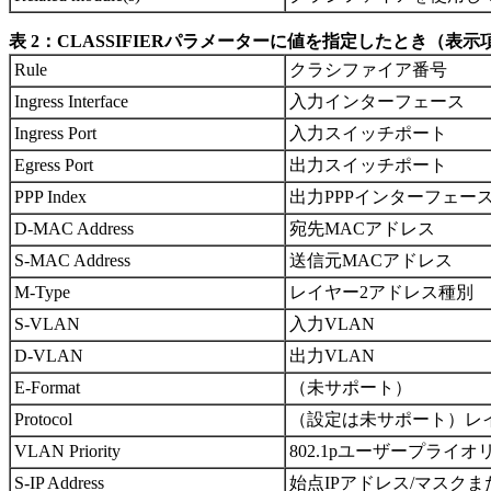
表 2：CLASSIFIERパラメーターに値を指定したとき（
Rule
クラシファイア番号
Ingress Interface
入力インターフェース
Ingress Port
入力スイッチポート
Egress Port
出力スイッチポート
PPP Index
出力PPPインターフェー
D-MAC Address
宛先MACアドレス
S-MAC Address
送信元MACアドレス
M-Type
レイヤー2アドレス種別
S-VLAN
入力VLAN
D-VLAN
出力VLAN
E-Format
（未サポート）
Protocol
（設定は未サポート）レ
VLAN Priority
802.1pユーザープライ
S-IP Address
始点IPアドレス/マスクま