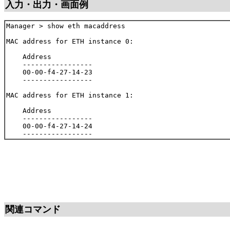
入力・出力・画面例
Manager > show eth macaddress

MAC address for ETH instance 0:

    Address

    -----------------

    00-00-f4-27-14-23

    -----------------

MAC address for ETH instance 1:

    Address

    -----------------

    00-00-f4-27-14-24

関連コマンド