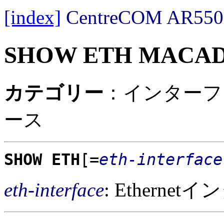
[index]
CentreCOM AR
SHOW ETH MACA
カテゴリー
：インターフェー
ース
SHOW ETH
[=
eth-interface
eth-interface
: Ethern