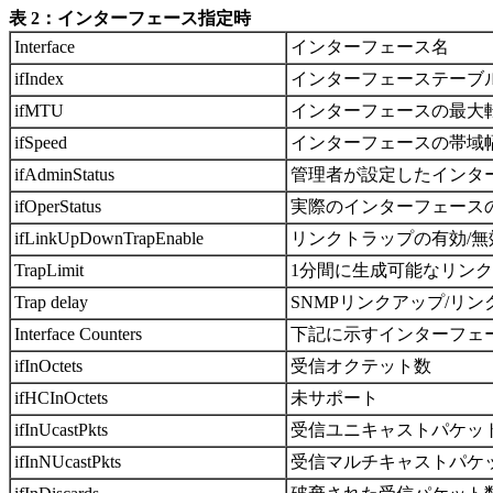
表 2：インターフェース指定時
Interface
インターフェース名
ifIndex
インターフェーステーブルの
ifMTU
インターフェースの最大
ifSpeed
インターフェースの帯域
ifAdminStatus
管理者が設定したインターフ
ifOperStatus
実際のインターフェースの動作
ifLinkUpDownTrapEnable
リンクトラップの有効/無
TrapLimit
1分間に生成可能なリン
Trap delay
SNMPリンクアップ/リ
Interface Counters
下記に示すインターフェ
ifInOctets
受信オクテット数
ifHCInOctets
未サポート
ifInUcastPkts
受信ユニキャストパケッ
ifInNUcastPkts
受信マルチキャストパケ