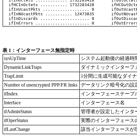
  ifInOctets ............. 1732283428       ifOutOctets
  ifHCInOctets ........... 1732283428       ifHCOutOcte
  ifInUcastPkts ................... 0       ifOutUcastP
  ifInNUcastPkts ........... 12473835       ifOutNUcast
  ifInDiscards .................... 0       ifOutDiscar
表 1：インターフェース無指定時
sysUpTime
システム起動後の経過時
DynamicLinkTraps
ダイナミックインターフ
TrapLimit
1分間に生成可能なダイ
Number of unencrypted PPP/FR links
データリンク暗号化の設定
ifIndex
インターフェーステーブルの
Interface
インターフェース名
ifAdminStatus
管理者が設定したインターフ
ifOperStatus
実際のインターフェースの動
ifLastChange
該当インターフェースが現在