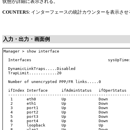
状態が詳細に表示される。
COUNTERS
: インターフェースの統計カウンターを表示さ
入力・出力・画面例
Manager > show interface

  Interfaces                                 sysUpTime:
  DynamicLinkTraps.....Disabled

  TrapLimit............20

  Number of unencrypted PPP/FR links.....0

  ifIndex Interface      ifAdminStatus   ifOperStatus  
  -----------------------------------------------------
   1      eth0           Up              Down          
   2      eth1           Up              Down          
   3      port1          Up              Down          
   4      port2          Up              Down          
   5      port3          Up              Down          
   6      port4          Up              Down          
   7      loopback       Up              Up            
   8      vlan1          Up              Down          