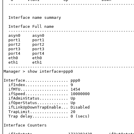
  -----------------------------------------------------
  Interface name summary

  Interface Full name

  -----------------------------------------------------
  asyn0     asyn0

  port1     port1

  port2     port2

  port3     port3

  port4     port4

  eth0      eth0

  eth1      eth1

  -----------------------------------------------------
Manager > show interface=ppp0

Interface.................. ppp0

  ifIndex.................. 9

  ifMTU.................... 1454

  ifSpeed.................. 10000000

  ifAdminStatus............ Up

  ifOperStatus............. Up

  ifLinkUpDownTrapEnable... Disabled

  TrapLimit................ 20

  Trap delay............... 0 (secs)

Interface Counters
