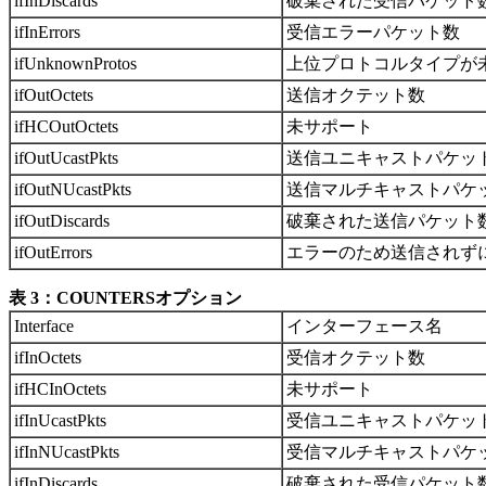
ifInDiscards
破棄された受信パケット
ifInErrors
受信エラーパケット数
ifUnknownProtos
上位プロトコルタイプが
ifOutOctets
送信オクテット数
ifHCOutOctets
未サポート
ifOutUcastPkts
送信ユニキャストパケッ
ifOutNUcastPkts
送信マルチキャストパケ
ifOutDiscards
破棄された送信パケット
ifOutErrors
エラーのため送信されず
表 3：COUNTERSオプション
Interface
インターフェース名
ifInOctets
受信オクテット数
ifHCInOctets
未サポート
ifInUcastPkts
受信ユニキャストパケッ
ifInNUcastPkts
受信マルチキャストパケ
ifInDiscards
破棄された受信パケット