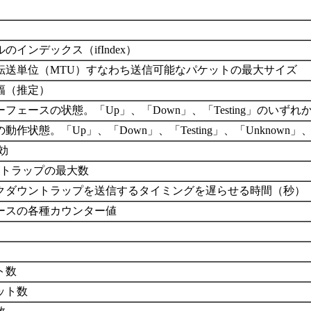
インデックス（ifIndex）
転送単位（MTU）すなわち送信可能なパケットの最大サイズ
幅（推定）
ェースの状態。「Up」、「Down」、「Testing」のいずれ
状態。「Up」、「Down」、「Testing」、「Unknown」、
効
クトラップの最大数
ンクダウントラップを送信するタイミングを遅らせる時間（秒）
ースの各種カウンター値
ト数
ット数