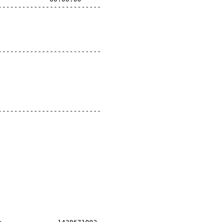
-------------------------

-------------------------

-------------------------
