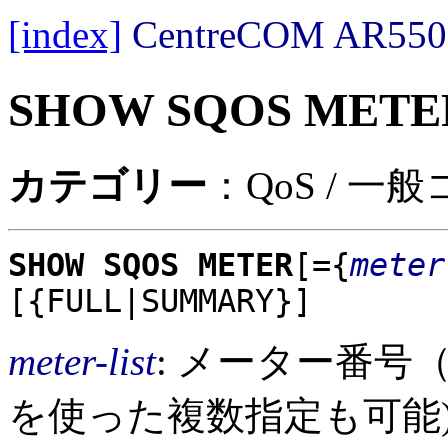
[index]
CentreCOM AR
SHOW SQOS METE
カテゴリー
：QoS / 一
SHOW SQOS METER
[={
meter
[{FULL|SUMMARY}]
meter-list
: メーター番号
を使った複数指定も可能