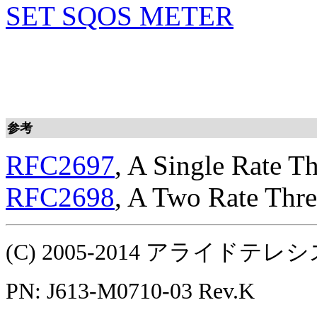
SET SQOS METER
参考
RFC2697
, A Single Rate T
RFC2698
, A Two Rate Thr
(C) 2005-2014 アライ
PN: J613-M0710-03 Rev.K