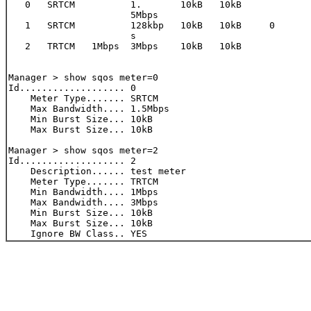
   0   SRTCM          1.       10kB   10kB

                      5Mbps

   1   SRTCM          128kbp   10kB   10kB     0

                      s

   2   TRTCM   1Mbps  3Mbps    10kB   10kB

Manager > show sqos meter=0

Id................... 0

    Meter Type....... SRTCM

    Max Bandwidth.... 1.5Mbps

    Min Burst Size... 10kB

    Max Burst Size... 10kB

Manager > show sqos meter=2

Id................... 2

    Description...... test meter

    Meter Type....... TRTCM

    Min Bandwidth.... 1Mbps

    Max Bandwidth.... 3Mbps

    Min Burst Size... 10kB

    Max Burst Size... 10kB
