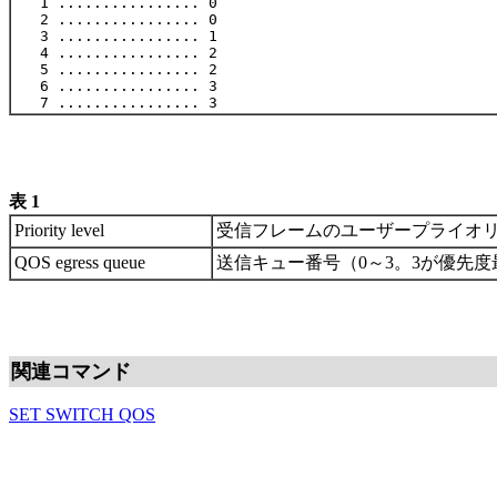
   1 ................ 0

   2 ................ 0

   3 ................ 1

   4 ................ 2

   5 ................ 2

   6 ................ 3

表 1
Priority level
受信フレームのユーザープライオ
QOS egress queue
送信キュー番号（0～3。3が優先度
関連コマンド
SET SWITCH QOS