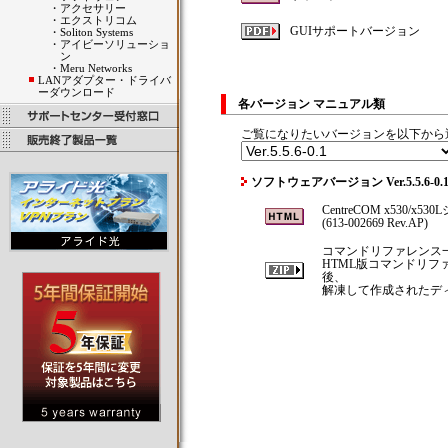
・
アクセサリー
・
エクストリコム
GUIサポートバージョン
・
Soliton Systems
・
アイビーソリューショ
ン
・
Meru Networks
LANアダプター・ドライバ
ーダウンロード
各バージョン マニュアル類
ご覧になりたいバージョンを以下から
ソフトウェアバージョン Ver.5.5.6-
CentreCOM x530/x
(613-002669 Rev.AP)
コマンドリファレンス
HTML版コマンドリ
後、
解凍して作成されたディレ