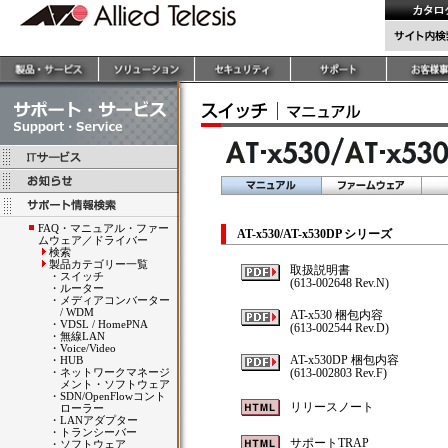
FAQ・マニュアル・ファー
AT-x530/AT-x530DP シリーズ
ムウェア／ドライバー
検索
製品カテゴリー一覧
取扱説明書
・
スイッチ
(613-002648 Rev.N)
・
ルーター
・
メディアコンバーター
/ WDM
AT-x530 梱包内容
・
VDSL / HomePNA
(613-002544 Rev.D)
・
無線LAN
・
Voice/Video
AT-x530DP 梱包内容
・
HUB
・
ネットワークマネージ
(613-002803 Rev.F)
メント・ソフトウェア
・
SDN/OpenFlowコント
リリースノート
ローラー
・
LANアダプター
・
トランシーバー
サポートTRAP
・
ソフトウェア