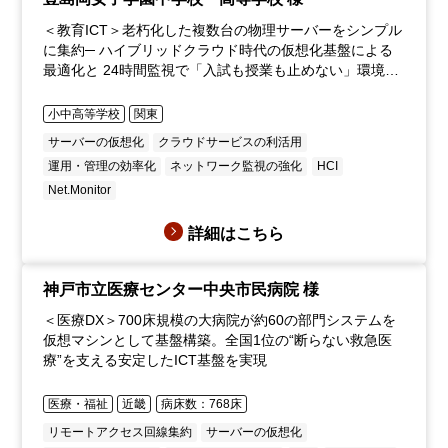
＜教育ICT＞老朽化した複数台の物理サーバーをシンプル
に集約─ ハイブリッドクラウド時代の仮想化基盤による
最適化と 24時間監視で「入試も授業も止めない」環境を
実現
小中高等学校
関東
サーバーの仮想化
クラウドサービスの利活用
運用・管理の効率化
ネットワーク監視の強化
HCI
Net.Monitor
詳細はこちら
神戸市立医療センター中央市民病院 様
＜医療DX＞700床規模の大病院が約60の部門システムを
仮想マシンとして基盤構築。全国1位の“断らない救急医
療”を支える安定したICT基盤を実現
医療・福祉
近畿
病床数：768床
リモートアクセス回線集約
サーバーの仮想化