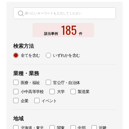
185
該当事例
件
検索方法
全てを含む
いずれかを含む
業種・業務
医療・福祉
官公庁・自治体
小中高等学校
大学
製造業
企業
イベント
地域
北海道・東北
関東
中部
近畿