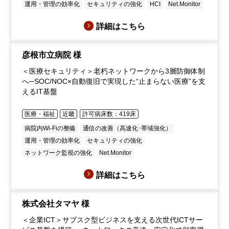
運用・管理の効率化
セキュリティの強化
HCI
Net.Monitor
詳細はこちら
彦根市立病院 様
＜医療セキュリティ＞老朽ネットワークから3層防御体制
へ─SOC/NOC×自動復旧で実現した“止まらない医療”を支
えるIT基盤
医療・福祉
近畿
許可病床数：419床
病院内Wi-Fiの整備
通信の改善（高速化･帯域強化）
運用・管理の効率化
セキュリティの強化
ネットワーク監視の強化
Net.Monitor
詳細はこちら
株式会社タマヤ 様
＜企業ICT＞サブスク型ビジネスを支える次世代ICTサー