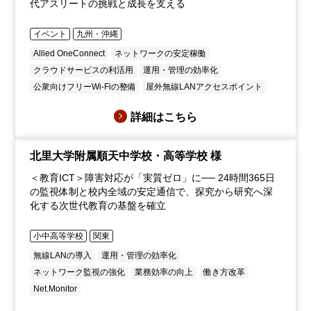
代アスリートの挑戦と成長を支える
イベント
九州・沖縄
Allied OneConnect
ネットワークの安定稼働
クラウドサービスの利活用
運用・管理の効率化
公衆向けフリーWi-Fiの整備
屋外無線LANアクセスポイント
詳細はこちら
北里大学附属順天中学校・高等学校 様
＜教育ICT＞障害対応が「実質ゼロ」に── 24時間365日
の監視体制と校内全域の安定通信で、探究から研究へ深
化する次世代教育の基盤を確立
小中高等学校
関東
無線LANの導入
運用・管理の効率化
ネットワーク監視の強化
業務効率の向上
働き方改革
Net.Monitor