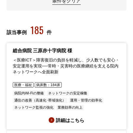
条件をクリア
185
該当事例
件
総合病院 三原赤十字病院 様
＜医療ICT＞障害復旧の負担を軽減し、少人数でも安心・
安定運用を実現──常時・災害時の医療継続を支える院内
ネットワークへ全面刷新
医療・福祉
病床数：184床
病院内Wi-Fiの整備
ネットワークの安定稼働
通信の改善（高速化･帯域強化）
運用・管理の効率化
ネットワーク監視の強化
業務効率の向上
詳細はこちら