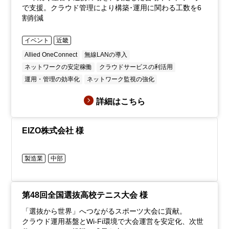
で支援。クラウド管理により構築･運用に関わる工数を6
割削減
イベント
近畿
Allied OneConnect
無線LANの導入
ネットワークの安定稼働
クラウドサービスの利活用
運用・管理の効率化
ネットワーク監視の強化
詳細はこちら
EIZO株式会社 様
製造業
中部
第48回全国選抜高校テニス大会 様
「選抜から世界」へつながるスポーツ大会に貢献。
クラウド運用基盤とWi-Fi環境で大会運営を安定化、次世