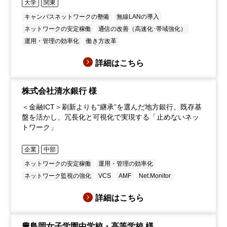
大学
関東
キャンパスネットワークの整備
無線LANの導入
ネットワークの安定稼働
通信の改善（高速化･帯域強化）
運用・管理の効率化
働き方改革
詳細はこちら
株式会社清水銀行 様
＜金融ICT＞刷新よりも“継承”を選んだ地方銀行。既存基
盤を活かし、冗長化と可視化で実現する「止めないネッ
トワーク」
企業
中部
ネットワークの安定稼働
運用・管理の効率化
ネットワーク監視の強化
VCS
AMF
Net.Monitor
詳細はこちら
豊島岡女子学園中学校・高等学校 様