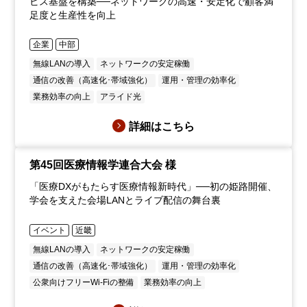
ビス基盤を構築──ネットワークの高速・安定化で顧客満
足度と生産性を向上
企業
中部
無線LANの導入
ネットワークの安定稼働
通信の改善（高速化･帯域強化）
運用・管理の効率化
業務効率の向上
アライド光
詳細はこちら
第45回医療情報学連合大会 様
「医療DXがもたらす医療情報新時代」──初の姫路開催、
学会を支えた会場LANとライブ配信の舞台裏
イベント
近畿
無線LANの導入
ネットワークの安定稼働
通信の改善（高速化･帯域強化）
運用・管理の効率化
公衆向けフリーWi-Fiの整備
業務効率の向上