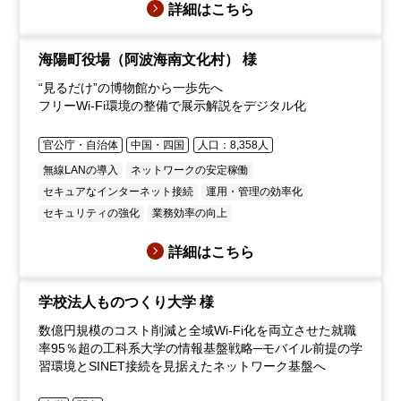
詳細はこちら
海陽町役場（阿波海南文化村） 様
“見るだけ”の博物館から一歩先へ
フリーWi‑Fi環境の整備で展示解説をデジタル化
官公庁・自治体
中国・四国
人口：8,358人
無線LANの導入
ネットワークの安定稼働
セキュアなインターネット接続
運用・管理の効率化
セキュリティの強化
業務効率の向上
詳細はこちら
学校法人ものつくり大学 様
数億円規模のコスト削減と全域Wi-Fi化を両立させた就職
率95％超の工科系大学の情報基盤戦略─モバイル前提の学
習環境とSINET接続を見据えたネットワーク基盤へ