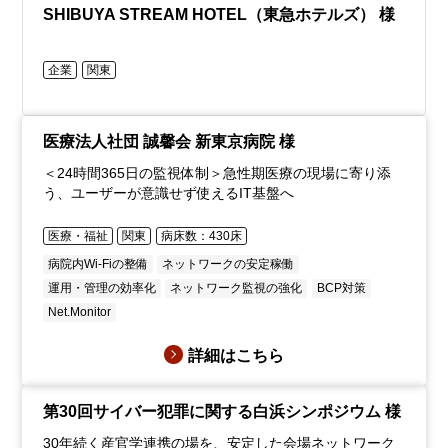
SHIBUYA STREAM HOTEL（東急ホテルズ） 様
企業
関東
医療法人社団 誠馨会 新東京病院 様
＜24時間365日の監視体制＞急性期医療の現場に寄り添
う、ユーザーが意識せず使えるIT基盤へ
医療・福祉
関東
病床数：430床
病院内Wi-Fiの整備
ネットワークの安定稼働
運用・管理の効率化
ネットワーク監視の強化
BCP対策
Net.Monitor
詳細はこちら
第30回サイバー犯罪に関する白浜シンポジウム 様
30年続く産官学連携の場を、安定した会場ネットワーク