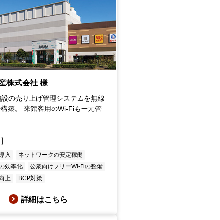
産株式会社 様
施設の売り上げ管理システムを無線
で構築。 来館客用のWi-Fiも一元管
東
の導入
ネットワークの安定稼働
の効率化
公衆向けフリーWi-Fiの整備
向上
BCP対策
詳細はこちら