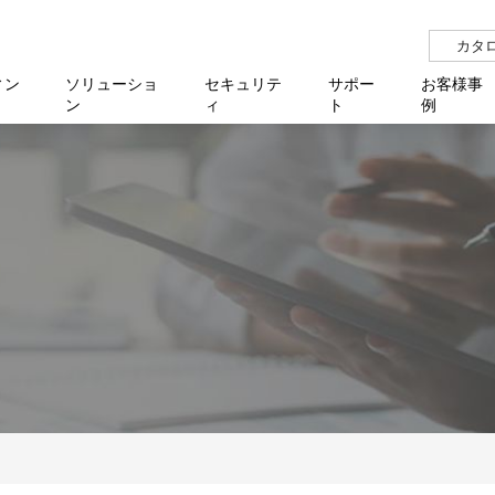
カタ
ィン
ソリューショ
セキュリテ
サポー
お客様事
ン
ィ
ト
例
らせ
サー
イベ
N
リューション Allied SecureWAN
せ
福祉
報
用
アプリケ
製造業
国内事
中途採
医療
よく
化
ィ対策・支援 Net.CyberSecurity
覧
・自治体
オフラ
企業
グルー
自治
障害
チ
お知らせ
無線LAN
セミ
導入支
クラウド
理
et.Monitor
アル・ファームウェア
等学校
認定
イベン
ダイバ
小中
オン
運用支援
／ルーター
ネットワーク管理
Platfor
ド管理
ト対象バージョン一覧
全活動
マルチ
大学
業務代行
リティ
メディアコンバーター
ー仮想化
製造
製品保
ミック製品
パートナー製品
センター
企業
統合管
を探す
策
教育・