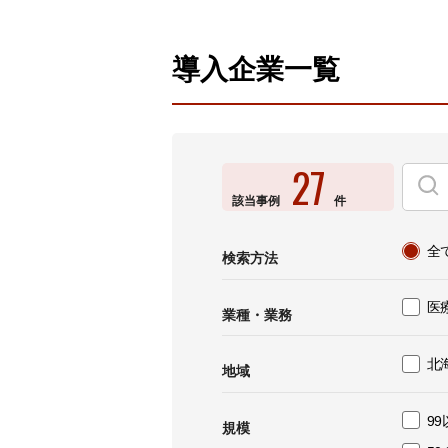
製品ナ
映像監
導入企業一覧
その
製品関
動作検
27
該当事例
件
他社製
販売終
全
検索方法
医
業種・業務
北
地域
99
規模