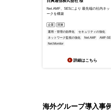
日興通信株式会社 様
Net.AMF、SESにより 最先端の社内ネ
ークを構築
企業
関東
運用・管理の効率化
セキュリティの強化
ネットワーク監視の強化
Net.AMF
AMF-S
Net.Monitor
詳細はこちら
海外グループ導入事