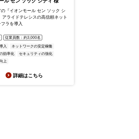
ール セン ソック シティ 様
の『イオンモール セン ソック シ
、 アライドテレシスの高信頼ネット
ンフラを導入
外
従業員数：約3,000名
の導入
ネットワークの安定稼働
の効率化
セキュリティの強化
向上
詳細はこちら