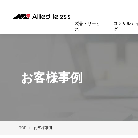
製品・サービ
コンサルテ
ス
グ
製品
お知
無線LA
SASEソ
お知ら
医療・
基本情
新卒採
製品・サービス
ソリューション
セキュリティ
サポート
お客様事例
お知らせ・イベント
会社概要
採用情報
帯域強
セキュリテ
規約一
官公庁
沿革
スイッ
重要な
トップページへ
トップページへ
トップページへ
トップページへ
トップページへ
トップページへ
お客様事例
運用管
運用支援 N
マニュ
小中高
受賞・
UTM
クラウ
サポー
大学
環境保
セキュ
サーバ
アカデ
データ
製品
BCP対
TOP
お客様事例