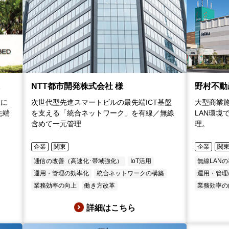
様
NTT都市開発株式会社 様
野村不動
ムに
次世代型先進スマートビルの最先端ICT基盤
大型商業
先端
を支える「統合ネットワーク」を有線／無線
LAN環境
含めて一元管理
理。
企業
関東
企業
関
通信の改善（高速化･帯域強化）
IoT活用
無線LAN
運用・管理の効率化
統合ネットワークの構築
運用・管理
業務効率の向上
働き方改革
業務効率の
詳細はこちら