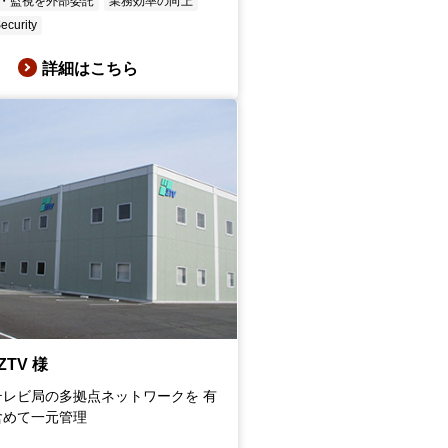
・監視を外部委託
業務効率の向上
ecurity
詳細はこちら
TV 様
テレビ局の多拠点ネットワークを 有
含めて一元管理