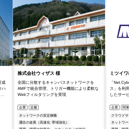
株式会社ウィザス 様
ミツイワ
育成
全国に分散するキャンパスネットワークを
「Net.Cy
ウハ
AMFで統合管理、トリガー機能により柔軟な
ス」を利用
」を
Webフィルタリングを実現
したサー
企業
近畿
企業
関
ネットワークの安定稼働
クラウドサ
通信の改善（高速化･帯域強化）
ネットワー