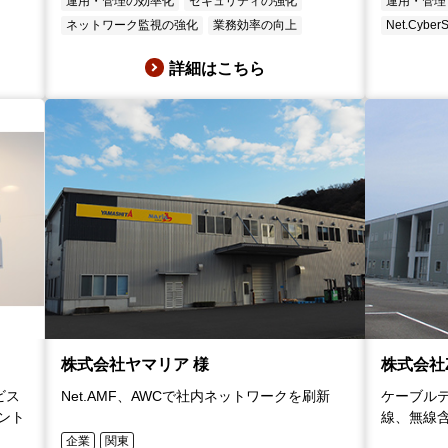
運用・管理の効率化
セキュリティの強化
運用・管理
ネットワーク監視の強化
業務効率の向上
Net.CyberS
詳細はこちら
株式会社ヤマリア 様
株式会社Z
ビス
Net.AMF、AWCで社内ネットワークを刷新
ケーブル
ナント
線、無線
企業
関東