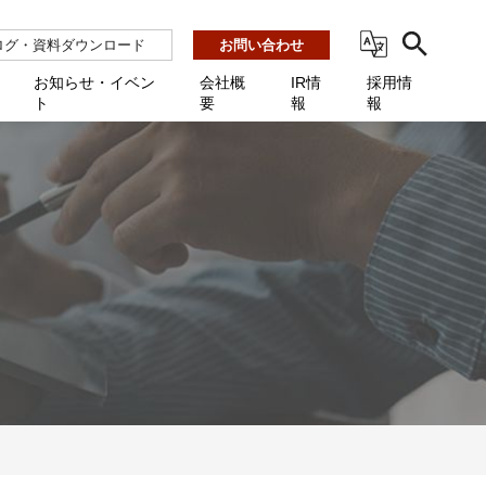
ログ・資料ダウンロード
お問い合わせ
お知らせ・イベン
会社概
IR情
採用情
ト
要
報
報
ビス
ント
ーション連携 AMF-SEC
業所一覧
用
機関向け
あるご質問 / お困りのときに
インバックアップ
プ会社一覧
体向け
発生時に必要な情報
ナー
展示会・学会
援 Net.Pro
型インシデントレスポンス訓練基盤 NetQuest
ト
ーシティ推進
高・教育委員会向け
サイトサービス契約中のお客様へ
 Net.Monitor
m
ステークホルダー方針
向け
 Net.Assist
業向け
守 Net.Cover
向け
理 Net.AMF
研修 Net.Campus