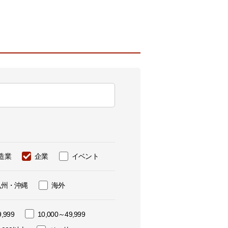
ウド型インシデントレスポンス訓練基盤 NetQuest
orm
リティ対策・支援 Net.CyberSecurity
Eソリューション Allied SecureWAN
ラインバックアップ
線 アライド光
サブスクリプション
造業
企業
イベント
九州・沖縄
海外
,999
10,000～49,999