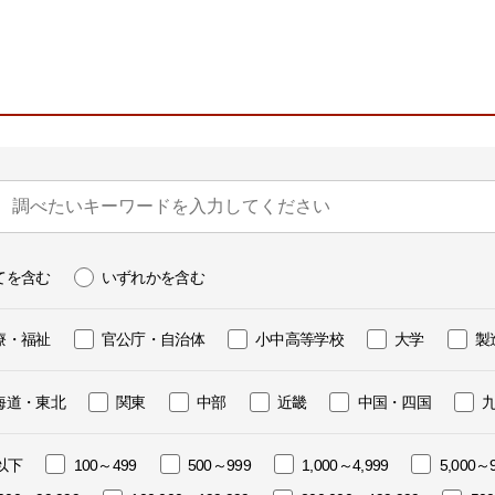
ビゲーション
視
システム構成アシスト
クラ
Platf
セキュ
他
SAS
連資料・証明書など
オフ
証
光回
品・サービス連携 企業一覧
製品
了予定製品／販売終了製品
てを含む
いずれかを含む
療・福祉
官公庁・自治体
小中高等学校
大学
製
海道・東北
関東
中部
近畿
中国・四国
以下
100～499
500～999
1,000～4,999
5,000～9