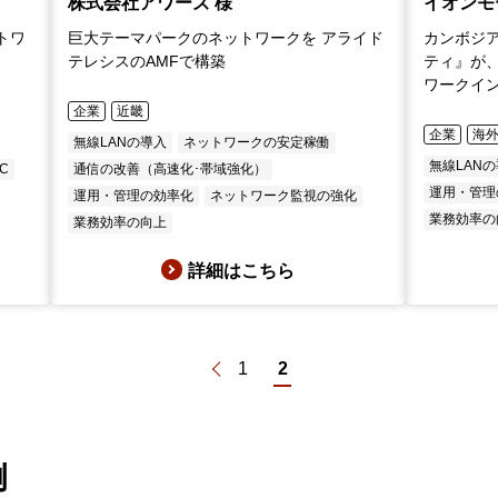
株式会社アワーズ 様
イオンモ
ットワ
巨大テーマパークのネットワークを アライド
カンボジア
テレシスのAMFで構築
ティ』が
ワークイ
企業
近畿
企業
海
無線LANの導入
ネットワークの安定稼働
無線LAN
EC
通信の改善（高速化･帯域強化）
運用・管理
運用・管理の効率化
ネットワーク監視の強化
業務効率の
業務効率の向上
詳細はこちら
1
2
例