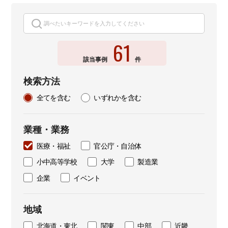
61
該当事例
件
検索方法
全てを含む
いずれかを含む
業種・業務
医療・福祉
官公庁・自治体
小中高等学校
大学
製造業
企業
イベント
地域
北海道・東北
関東
中部
近畿