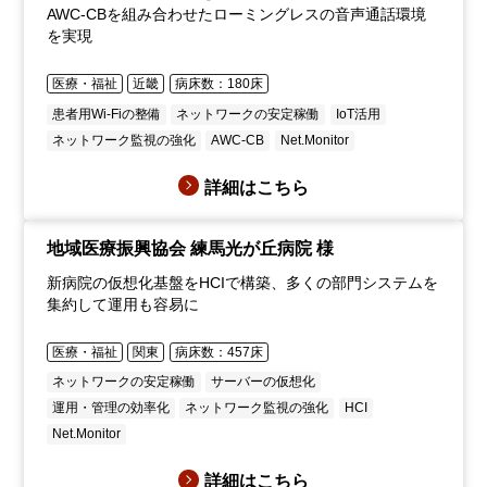
AWC-CBを組み合わせたローミングレスの音声通話環境
を実現
医療・福祉
近畿
病床数：180床
患者用Wi-Fiの整備
ネットワークの安定稼働
IoT活用
ネットワーク監視の強化
AWC-CB
Net.Monitor
詳細はこちら
地域医療振興協会 練馬光が丘病院 様
新病院の仮想化基盤をHCIで構築、多くの部門システムを
集約して運用も容易に
医療・福祉
関東
病床数：457床
ネットワークの安定稼働
サーバーの仮想化
運用・管理の効率化
ネットワーク監視の強化
HCI
Net.Monitor
詳細はこちら