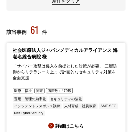
条件をクリア
61
該当事例
件
社会医療法人ジャパンメディカルアライアンス 海
老名総合病院 様
「サイバー攻撃は侵入を前提とした対策が必要」 三層防
御からリテラシー向上まで計画的なセキュリティ対策を
全面支援
医療・福祉
関東
病床数：479床
運用・管理の効率化
セキュリティの強化
インシデントレスポンス訓練
人材育成・社員教育
AMF-SEC
Net.CyberSecurity
詳細はこちら