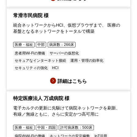
常滑市民病院 様
統合ネットワークからHCI、仮想ブラウザまで、 医療の
基盤となるネットワークをトータルで構築
医療・福祉
中部
病床数：266床
患者用Wi-Fiの整備
サーバーの仮想化
セキュアなインターネット接続
運用・管理の効率化
セキュリティの強化
HCI
詳細はこちら
特定医療法人 万成病院 様
電子カルテの更新に先駆けて病院ネットワークを刷新、
有線／無線ともに、さらに安定かつ高可用に
医療・福祉
中国・四国
許可病床数：500床
病院内Wi-Fiの整備
ネットワークの安定稼働
IoT活用