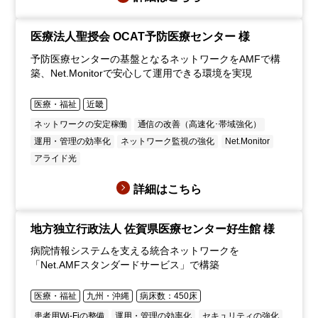
医療法人聖授会 OCAT予防医療センター 様
予防医療センターの基盤となるネットワークをAMFで構
築、Net.Monitorで安心して運用できる環境を実現
医療・福祉
近畿
ネットワークの安定稼働
通信の改善（高速化･帯域強化）
運用・管理の効率化
ネットワーク監視の強化
Net.Monitor
アライド光
詳細はこちら
地方独立行政法人 佐賀県医療センター好生館 様
病院情報システムを支える統合ネットワークを
「Net.AMFスタンダードサービス」で構築
医療・福祉
九州・沖縄
病床数：450床
患者用Wi-Fiの整備
運用・管理の効率化
セキュリティの強化