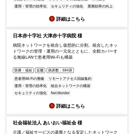
運用・管理の効率化
セキュリティの強化
業務効率の向上
詳細はこちら
日本赤十字社 大津赤十字病院 様
病院ネットワークを統合し仮想的に分割。統合したネッ
トワークの管理・運用の一元化とともに、全館カバーす
る無線LANで患者用Wi-Fiも構築
医療・福祉
近畿
病床数：684床
患者用Wi-Fiの整備
リモートアクセス回線集約
運用・管理の効率化
統合ネットワークの構築
セキュリティの強化
Net.Monitor
詳細はこちら
社会福祉法人 あいおい福祉会 様
介護／福祉サービスの基盤となる安定したネットワーク