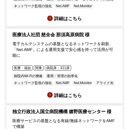
ネットワーク監視の強化
Net.AMF
Net.Monitor
詳細はこちら
医療法人社団 慈全会 那須高原病院 様
電子カルテシステムの基盤となるネットワークを刷新、
「Net.AMF」による運用支援で安心感を持って活用が可
能に
医療・福祉
関東
病院床：321床
病院内Wi-Fiの整備
運用・管理の効率化
ネットワーク監視の強化
Net.AMF
Net.Monitor
アライド光
詳細はこちら
独立行政法人国立病院機構 嬉野医療センター 様
医療サービスの基盤となる有線/無線ネットワークをAMF
で構築