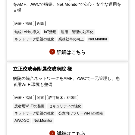
をAMF、AWCで構築。Net.Monitorで安心・安全な運用を
支援
医療・福祉
近畿
無線LANの導入
IoT活用
運用・管理の効率化
ネットワーク監視の強化
業務効率の向上
Net.Monitor
詳細はこちら
立正佼成会附属佼成病院 様
病院の統合ネットワークをAMF、AWCで一元管理し、患
者用Wi-Fi環境も整備
医療・福祉
関東
許可病床：340床
患者用Wi-Fiの整備
セキュリティの強化
ネットワーク監視の強化
公衆向けフリーWi-Fiの整備
AWC-SC
Net.Monitor
詳細はこちら