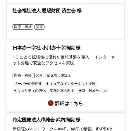
社会福祉法人 恩賜財団 済生会 様
医療・福祉
関東
日本赤十字社 小川赤十字病院 様
HCIによる拡張性に優れた仮想基盤を導入、 インターネ
ット分離で安全なアクセスを実現
医療・福祉
関東
病床数：302床
サーバーの仮想化
セキュアなインターネット接続
セキュリティの強化
業務効率の向上
HCI
Net.Monitor
詳細はこちら
特定医療法人暲純会 武内病院 様
新病院のネットワークをAMF、AWCで構築、IP-PBXと