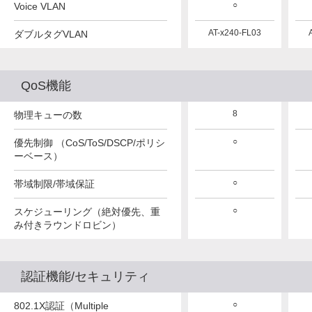
○
○
○
Voice VLAN
AT-x250-FL03
AT-x250-FL03
AT-x240-FL03
ダブルタグVLAN
QoS機能
8
8
8
物理キューの数
○
○
○
優先制御 （CoS/ToS/DSCP/ポリシ
ーベース）
○
○
○
帯域制限/帯域保証
○
○
○
スケジューリング（絶対優先、重
み付きラウンドロビン）
認証機能/セキュリティ
○
○
○
802.1X認証（Multiple