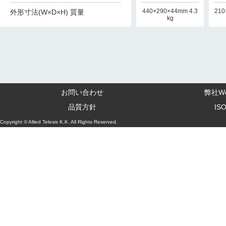
440×290×44mm 3.8
210×346×42.5mm 2.
440×290×44mm 4.3
210
外形寸法(W×D×H) 質量
kg
7kg
kg
お問い合わせ
弊社W
品質方針
IS
Copyright © Allied Telesis K.K. All Rights Reserved.