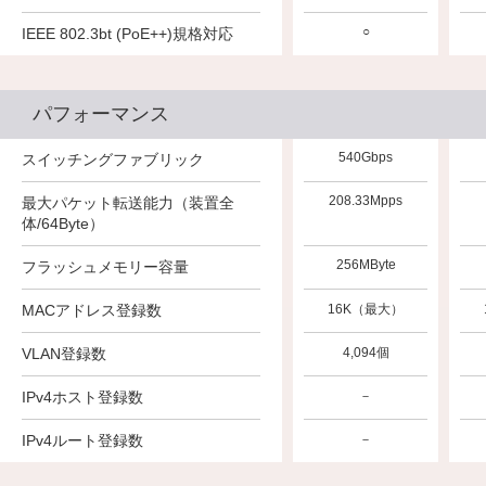
○
IEEE 802.3bt (PoE++)規格対応
－
－
パフォーマンス
1.6Tbps
840Gbps
540Gbps
スイッチングファブリック
416.66Mpps
267.85Mpps
208.33Mpps
最大パケット転送能力（装置全
体/64Byte）
256MByte
256MByte
256MByte
フラッシュメモリー容量
32K（最大）
MACアドレス登録数
32K（最大）
16K（最大）
VLAN登録数
4,094個
4,094個
4,094個
1,024
1,024
IPv4ホスト登録数
－
16
16
IPv4ルート登録数
－