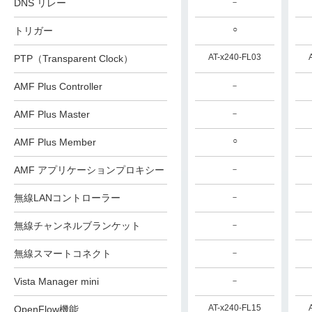
DNS リレー
－
－
－
○
○
○
トリガー
AT-x250-FL03
AT-x250-FL03
AT-x240-FL03
PTP（Transparent Clock）
AMF Plus Controller
－
－
－
AMF Plus Master
－
－
－
○
○
○
AMF Plus Member
AMF アプリケーションプロキシー
－
－
－
無線LANコントローラー
－
－
－
無線チャンネルブランケット
－
－
－
無線スマートコネクト
－
－
－
Vista Manager mini
－
－
－
AT-x250-FL15
AT-x250-FL15
AT-x240-FL15
OpenFlow機能