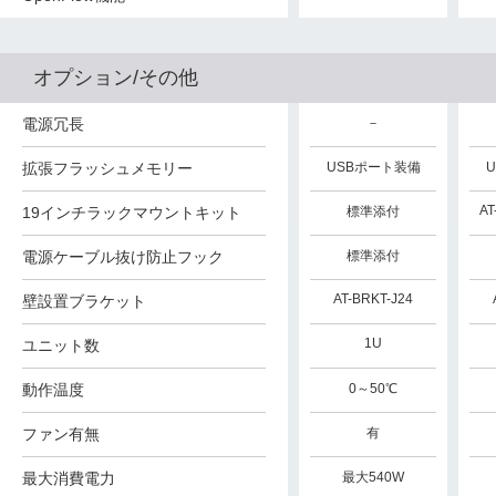
オプション/その他
電源冗長
－
－
－
USBポート装備
拡張フラッシュメモリー
USBポート装備
USBポート装備
AT-RKMT-J14/J15
AT
19インチラックマウントキット
標準添付
標準添付
電源ケーブル抜け防止フック
標準添付
標準添付
標準添付
AT-BRKT-J24
AT-BRKT-J24
AT-BRKT-J24
壁設置ブラケット
1U
1U
1U
ユニット数
動作温度
0～50℃
0～50℃
0～50℃
ファン有無
有
有
有
最大消費電力
最大86W
最大70W
最大540W