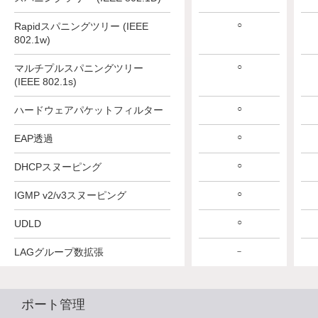
○
○
○
Rapidスパニングツリー (IEEE
802.1w)
○
○
○
マルチプルスパニングツリー
(IEEE 802.1s)
○
○
○
ハードウェアパケットフィルター
○
○
○
EAP透過
○
○
○
DHCPスヌーピング
○
○
○
IGMP v2/v3スヌーピング
○
○
○
UDLD
LAGグループ数拡張
－
－
－
ポート管理