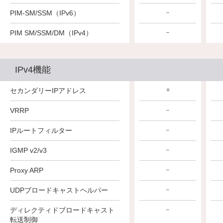
PIM-SM/SSM（IPv6）
－
－
－
PIM SM/SSM/DM（IPv4）
－
－
－
IPv4機能
○
○
○
セカンダリーIPアドレス
VRRP
－
－
－
IPルートフィルター
－
－
－
IGMP v2/v3
－
－
－
Proxy ARP
－
－
－
UDPブロードキャストヘルパー
－
－
－
ディレクティドブロードキャスト
－
－
－
転送制御