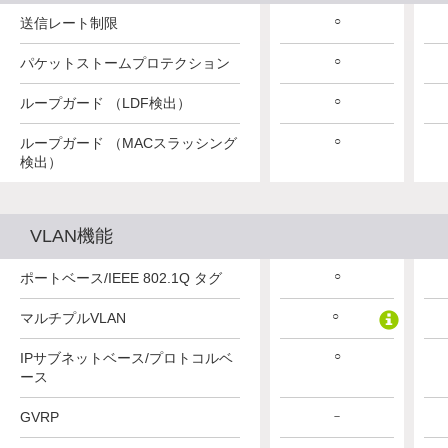
○
○
○
送信レート制限
○
○
○
パケットストームプロテクション
○
○
○
ループガード （LDF検出）
○
○
○
ループガード （MACスラッシング
検出）
VLAN機能
○
○
○
ポートベース/IEEE 802.1Q タグ
○
○
○
マルチプルVLAN
○
○
○
IPサブネットベース/プロトコルベ
ース
GVRP
－
－
－