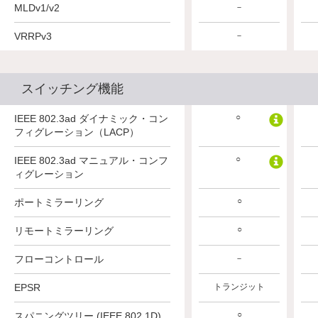
MLDv1/v2
－
－
－
VRRPv3
－
－
－
スイッチング機能
○
○
○
IEEE 802.3ad ダイナミック・コン
フィグレーション（LACP）
○
○
○
IEEE 802.3ad マニュアル・コンフ
ィグレーション
○
○
○
ポートミラーリング
○
○
○
リモートミラーリング
フローコントロール
－
－
－
トランジット
EPSR
トランジット
トランジット
○
○
○
スパニングツリー (IEEE 802.1D)