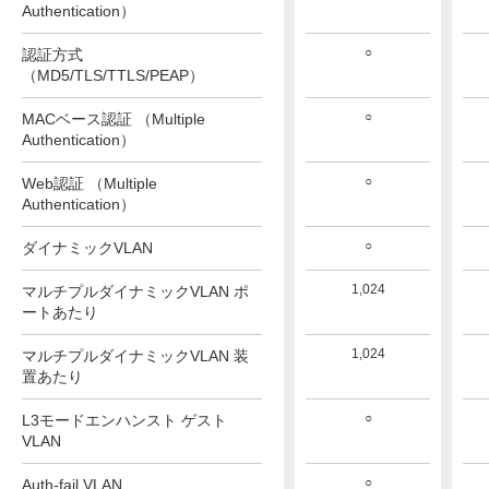
Authentication）
○
○
○
認証方式
（MD5/TLS/TTLS/PEAP）
○
○
○
MACベース認証 （Multiple
Authentication）
○
○
○
Web認証 （Multiple
Authentication）
○
○
○
ダイナミックVLAN
1,024
1,024
1,024
マルチプルダイナミックVLAN ポ
ートあたり
1,024
1,024
1,024
マルチプルダイナミックVLAN 装
置あたり
○
○
○
L3モードエンハンスト ゲスト
VLAN
○
○
○
Auth-fail VLAN