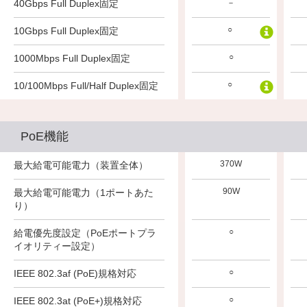
40Gbps Full Duplex固定
－
－
－
○
○
○
10Gbps Full Duplex固定
○
○
○
1000Mbps Full Duplex固定
○
10/100Mbps Full/Half Duplex固定
－
－
PoE機能
370W
最大給電可能電力（装置全体）
－
－
90W
最大給電可能電力（1ポートあた
－
－
り）
○
給電優先度設定（PoEポートプラ
－
－
イオリティー設定）
○
IEEE 802.3af (PoE)規格対応
－
－
○
IEEE 802.3at (PoE+)規格対応
－
－