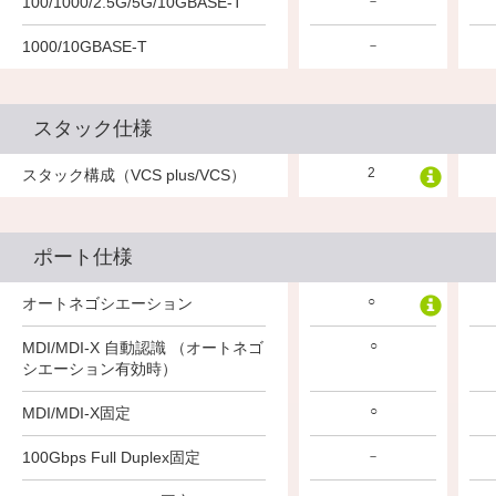
100/1000/2.5G/5G/10GBASE-T
－
－
－
1000/10GBASE-T
－
－
－
スタック仕様
2
2
2
スタック構成（VCS plus/VCS）
ポート仕様
○
○
○
オートネゴシエーション
○
○
○
MDI/MDI-X 自動認識 （オートネゴ
シエーション有効時）
○
○
○
MDI/MDI-X固定
100Gbps Full Duplex固定
－
－
－