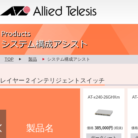
Allied Telesis
Product カスタマイズ
TOP
製品
システム構成アシスト
レイヤー２インテリジェントスイッチ
AT-x250-28XS
AT-x250-18XS
AT-x240-26GHXm
AT
製品名
570,000円
330,000円
385,000円
価格
(税抜)
価格
(税抜)
価格
(税抜)
価格
データシート
データシート
データシート