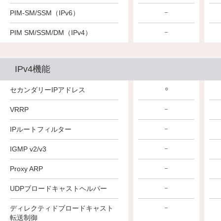
PIM-SM/SSM（IPv6）
－
－
－
PIM SM/SSM/DM（IPv4）
－
－
－
IPv4機能
○
○
○
セカンダリーIPアドレス
VRRP
－
－
－
IPルートフィルター
－
－
－
IGMP v2/v3
－
－
－
Proxy ARP
－
－
－
UDPブロードキャストヘルパー
－
－
－
ディレクティドブロードキャスト
－
－
－
転送制御