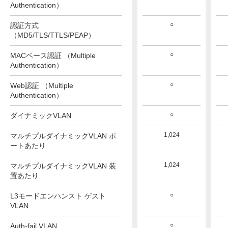
Authentication）
○
○
○
認証方式
（MD5/TLS/TTLS/PEAP）
○
○
○
MACベース認証 （Multiple
Authentication）
○
○
○
Web認証 （Multiple
Authentication）
○
○
○
ダイナミックVLAN
1,024
1,024
1,024
マルチプルダイナミックVLAN ポ
ートあたり
1,024
1,024
1,024
マルチプルダイナミックVLAN 装
置あたり
○
○
○
L3モードエンハンスト ゲスト
VLAN
○
○
○
Auth-fail VLAN