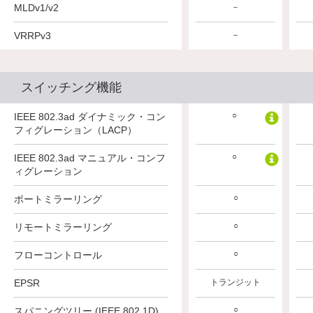
MLDv1/v2
－
－
－
VRRPv3
－
－
－
スイッチング機能
○
○
○
IEEE 802.3ad ダイナミック・コン
フィグレーション（LACP）
○
○
○
IEEE 802.3ad マニュアル・コンフ
ィグレーション
○
○
○
ポートミラーリング
○
○
○
リモートミラーリング
○
○
○
フローコントロール
トランジット
EPSR
トランジット
トランジット
○
○
○
スパニングツリー (IEEE 802.1D)