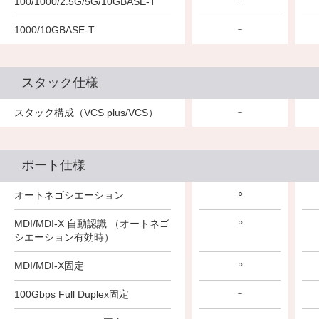
100/1000/2.5G/5G/10GBASE-T
－
－
－
1000/10GBASE-T
－
－
－
スタック仕様
スタック構成（VCS plus/VCS）
－
－
－
ポート仕様
○
○
○
オートネゴシエーション
○
○
○
MDI/MDI-X 自動認識 （オートネゴ
シエーション有効時）
○
○
○
MDI/MDI-X固定
100Gbps Full Duplex固定
－
－
－