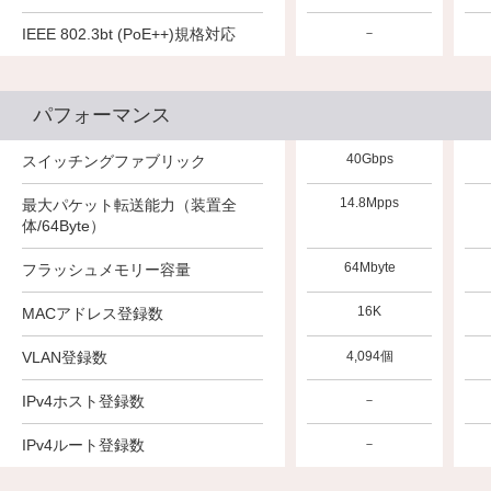
IEEE 802.3bt (PoE++)規格対応
－
－
－
パフォーマンス
56Gbps
40Gbps
40Gbps
スイッチングファブリック
41.66Mpps
26.78Mpps
14.8Mpps
最大パケット転送能力（装置全
体/64Byte）
64Mbyte
64Mbyte
64Mbyte
フラッシュメモリー容量
16K
16K
16K
MACアドレス登録数
VLAN登録数
4,094個
4,094個
4,094個
IPv4ホスト登録数
－
－
－
IPv4ルート登録数
－
－
－