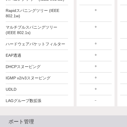
○
○
○
Rapidスパニングツリー (IEEE
802.1w)
○
○
○
マルチプルスパニングツリー
(IEEE 802.1s)
○
○
○
ハードウェアパケットフィルター
○
○
○
EAP透過
○
○
○
DHCPスヌーピング
○
○
○
IGMP v2/v3スヌーピング
○
○
○
UDLD
LAGグループ数拡張
－
－
－
ポート管理