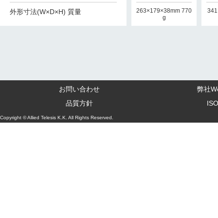
341×231×44mm 2.4
341×231×44mm 2.4
263×179×38mm 770
341
外形寸法(W×D×H) 質量
kg
kg
g
お問い合わせ
弊社W
品質方針
IS
Copyright © Allied Telesis K.K. All Rights Reserved.