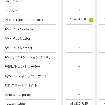
DNS リレー
－
－
－
○
○
○
トリガー
AT-x230-FL03
AT-x230-FL03
AT-x230-FL03
PTP（Transparent Clock）
AMF Plus Controller
－
－
－
AMF Plus Master
－
－
－
○
○
○
AMF Plus Member
AMF アプリケーションプロキシー
－
－
－
無線LANコントローラー
－
－
－
無線チャンネルブランケット
－
－
－
無線スマートコネクト
－
－
－
Vista Manager mini
－
－
－
AT-x230-FL15
AT-x230-FL15
AT-x230-FL15
OpenFlow機能