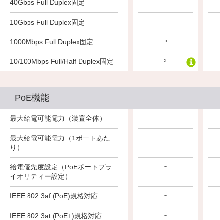
40Gbps Full Duplex固定
－
－
－
10Gbps Full Duplex固定
－
－
－
○
○
○
1000Mbps Full Duplex固定
○
○
○
10/100Mbps Full/Half Duplex固定
PoE機能
最大給電可能電力（装置全体）
－
－
－
最大給電可能電力（1ポートあた
－
－
－
り）
給電優先度設定（PoEポートプラ
－
－
－
イオリティー設定）
IEEE 802.3af (PoE)規格対応
－
－
－
IEEE 802.3at (PoE+)規格対応
－
－
－