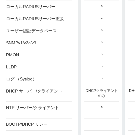
○
○
○
ローカルRADIUSサーバー
ローカルRADIUSサーバー拡張
－
－
－
○
○
○
ユーザー認証データベース
○
○
○
SNMPv1/v2c/v3
○
○
○
RMON
○
○
○
LLDP
○
○
○
ログ （Syslog）
DHCPクライアント
DHCP サーバー/クライアント
DHCPクライアント
DHCPクライアント
D
のみ
のみ
のみ
○
○
○
NTP サーバー/クライアント
BOOTP/DHCP リレー
－
－
－