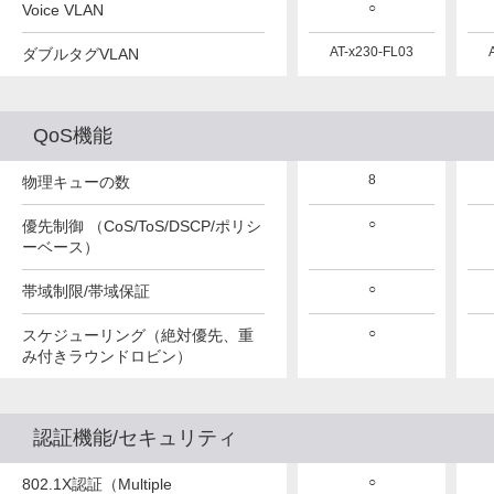
○
○
○
Voice VLAN
AT-x230-FL03
AT-x230-FL03
AT-x230-FL03
ダブルタグVLAN
QoS機能
8
8
8
物理キューの数
○
○
○
優先制御 （CoS/ToS/DSCP/ポリシ
ーベース）
○
○
○
帯域制限/帯域保証
○
○
○
スケジューリング（絶対優先、重
み付きラウンドロビン）
認証機能/セキュリティ
○
○
○
802.1X認証（Multiple