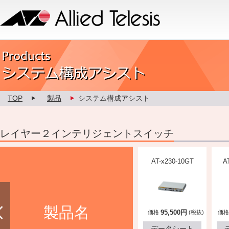
Allied Telesis
Product カスタマイズ
TOP
製品
システム構成アシスト
レイヤー２インテリジェントスイッチ
AT-x230-28GT
AT-x230-18GT
AT-x230-10GT
A
製品名
193,600円
151,200円
95,500円
価格
(税抜)
価格
(税抜)
価格
(税抜)
価格
データシート
データシート
データシート