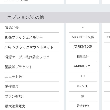
オプション/その他
電源冗長
－
－
－
SDスロット装備
拡張フラッシュメモリー
SDスロット装備
SDスロット装備
S
AT-RKMT-J13
AT-RKMT-J05
19インチラックマウントキット
標準添付
電源ケーブル抜け防止フック
標準添付
標準添付
標準添付
AT-BRKT-J24
AT-BRKT-J24
AT-BRKT-J23
壁設置ブラケット
1U
1U
1U
ユニット数
動作温度
0～50℃
0～50℃
0～50℃
ファン有無
有
有
無
最大消費電力
最大26W
最大18W
最大16W