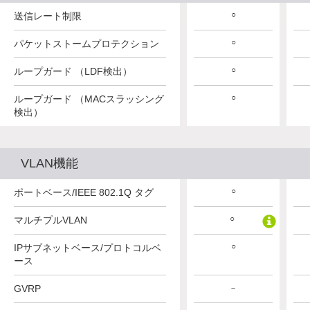
○
○
○
送信レート制限
○
○
○
パケットストームプロテクション
○
○
○
ループガード （LDF検出）
○
○
○
ループガード （MACスラッシング
検出）
VLAN機能
○
○
○
ポートベース/IEEE 802.1Q タグ
○
○
○
マルチプルVLAN
○
○
○
IPサブネットベース/プロトコルベ
ース
GVRP
－
－
－