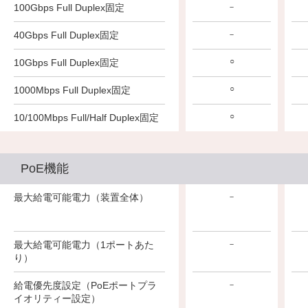
100Gbps Full Duplex固定
－
－
－
40Gbps Full Duplex固定
－
－
－
○
○
○
10Gbps Full Duplex固定
○
○
○
1000Mbps Full Duplex固定
○
○
○
10/100Mbps Full/Half Duplex固定
PoE機能
720W
500W
最大給電可能電力（装置全体）
－
90W
90W
最大給電可能電力（1ポートあた
－
り）
○
○
給電優先度設定（PoEポートプラ
－
イオリティー設定）