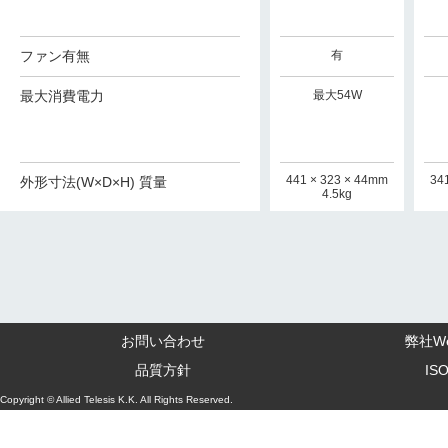
ファン有無
有
有
有
最大消費電力
最大970W
最大690W
最大54W
41 x 256 x 44mm 4.
210×362×42.5mm 3.
441 × 323 × 44mm
34
外形寸法(W×D×H) 質量
3kg
5kg
4.5kg
お問い合わせ
弊社W
品質方針
IS
Copyright © Allied Telesis K.K. All Rights Reserved.