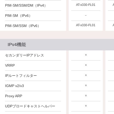
AT-x530L-FL01
AT-x530L-FL01
AT-x330-FL01
PIM-SM/SSM/DM（IPv4）
PIM-SM（IPv6）
－
－
－
AT-x530L-FL01
AT-x530L-FL01
AT-x330-FL01
PIM-SM/SSM（IPv6）
IPv4機能
○
○
○
セカンダリーIPアドレス
○
○
○
VRRP
○
○
○
IPルートフィルター
○
○
○
IGMP v2/v3
○
○
○
Proxy ARP
○
○
○
UDPブロードキャストヘルパー