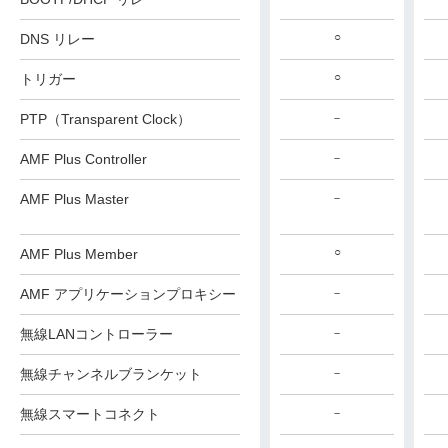
○
○
○
DNS リレー
○
○
○
トリガー
AT-x530L-FL01
AT-x530L-FL01
PTP（Transparent Clock）
－
AMF Plus Controller
－
－
－
AMF Plus Master
－
－
－
○
○
○
AMF Plus Member
AMF アプリケーションプロキシー
－
－
－
無線LANコントローラー
最大55AP
－
－
無線チャンネルブランケット
－
－
－
無線スマートコネクト
－
－
－