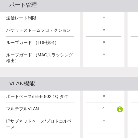
ポート管理
○
○
○
送信レート制限
○
○
○
パケットストームプロテクション
○
○
○
ループガード （LDF検出）
○
○
○
ループガード （MACスラッシング
検出）
VLAN機能
○
○
○
ポートベース/IEEE 802.1Q タグ
○
○
○
マルチプルVLAN
○
○
○
IPサブネットベース/プロトコルベ
ース