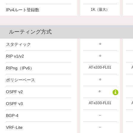
13K（最大）
IPv4ルート登録数
13K（最大）
1K（最大）
ルーティング方式
○
○
○
スタティック
○
○
○
RIP v1/v2
AT-x530L-FL01
AT-x530L-FL01
AT-x330-FL01
RIPng（IPv6）
○
○
○
ポリシーベース
○
○
○
OSPF v2
AT-x530L-FL01
AT-x530L-FL01
AT-x330-FL01
OSPF v3
AT-x530L-FL01
AT-x530L-FL01
BGP-4
－
VRF-Lite
－
－
－