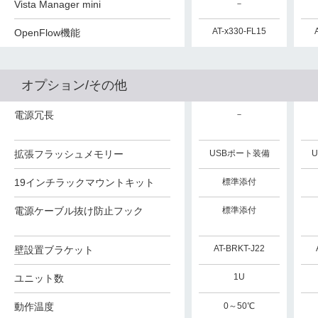
Vista Manager mini
－
－
－
AT-x530L-FL15
AT-x530L-FL15
AT-x330-FL15
OpenFlow機能
オプション/その他
電源冗長
－
－
－
USBポート装備
拡張フラッシュメモリー
USBポート装備
USBポート装備
19インチラックマウントキット
標準添付
標準添付
標準添付
電源ケーブル抜け防止フック
標準添付
標準添付
標準添付
AT-BRKT-J22
AT-BRKT-J24
AT-BRKT-J22
壁設置ブラケット
1U
1U
1U
ユニット数
動作温度
0～50℃
0～50℃
0～50℃