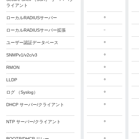
ライアント
○
○
○
ローカルRADIUSサーバー
AT-x530L-FL01
AT-x530L-FL01
ローカルRADIUSサーバー拡張
－
○
○
○
ユーザー認証データベース
○
○
○
SNMPv1/v2c/v3
○
○
○
RMON
○
○
○
LLDP
○
○
○
ログ （Syslog）
○
○
○
DHCP サーバー/クライアント
○
○
○
NTP サーバー/クライアント
○
○
○
BOOTP/DHCP リレー