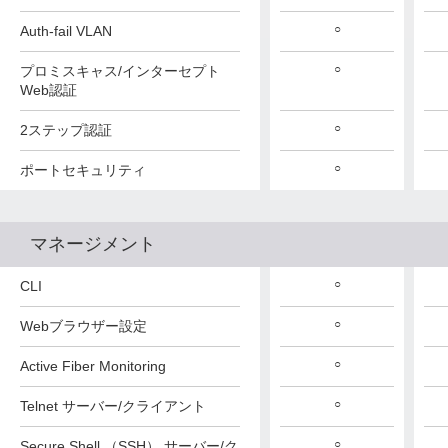
○
○
○
Auth-fail VLAN
○
○
○
プロミスキャス/インターセプト
Web認証
○
○
○
2ステップ認証
○
○
○
ポートセキュリティ
マネージメント
○
○
○
CLI
○
○
○
Webブラウザー設定
○
○
○
Active Fiber Monitoring
○
○
○
Telnet サーバー/クライアント
○
○
○
Secure Shell （SSH） サーバー/ク