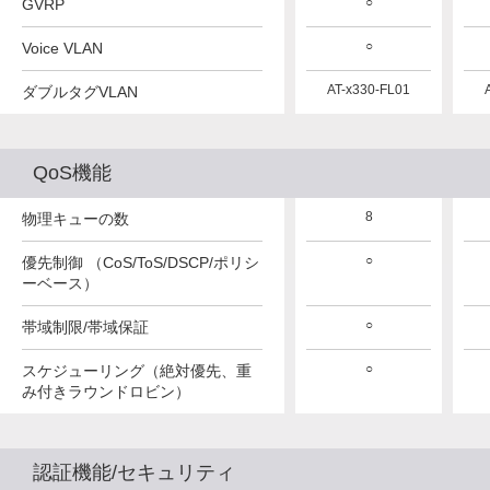
○
○
○
GVRP
○
○
○
Voice VLAN
AT-x530L-FL01
AT-x530L-FL01
AT-x330-FL01
ダブルタグVLAN
QoS機能
8
8
8
物理キューの数
○
○
○
優先制御 （CoS/ToS/DSCP/ポリシ
ーベース）
○
○
○
帯域制限/帯域保証
○
○
○
スケジューリング（絶対優先、重
み付きラウンドロビン）
認証機能/セキュリティ