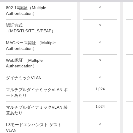
○
○
○
802.1X認証（Multiple
Authentication）
○
○
○
認証方式
（MD5/TLS/TTLS/PEAP）
○
○
○
MACベース認証 （Multiple
Authentication）
○
○
○
Web認証 （Multiple
Authentication）
○
○
○
ダイナミックVLAN
1,024
1,024
1,024
マルチプルダイナミックVLAN ポ
ートあたり
1,024
1,024
1,024
マルチプルダイナミックVLAN 装
置あたり
○
○
○
L3モードエンハンスト ゲスト
VLAN