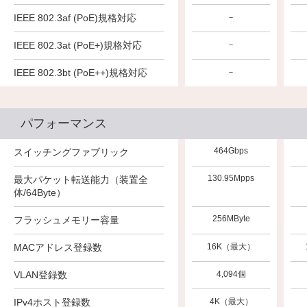
○
○
IEEE 802.3af (PoE)規格対応
－
○
○
IEEE 802.3at (PoE+)規格対応
－
○
○
IEEE 802.3bt (PoE++)規格対応
－
パフォーマンス
576Gbps
288Gbps
464Gbps
スイッチングファブリック
148.80Mpps
89.28Mpps
130.95Mpps
最大パケット転送能力（装置全
体/64Byte）
256MByte
256Mbyte
256MByte
フラッシュメモリー容量
16K（最大）
MACアドレス登録数
16K（最大）
16K（最大）
VLAN登録数
4,094個
4,094個
4,094個
4K
4K
IPv4ホスト登録数
4K（最大）