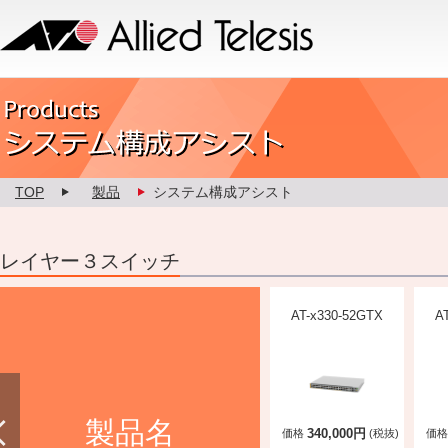
Allied Telesis
Product カスタマイズ
TOP
製品
システム構成アシスト
レイヤー３スイッチ
AT-x530L-18GHXm
AT-x530L-10GHXm
AT-x330-52GTX
A
製品名
410,000円
320,000円
340,000円
価格
(税抜)
価格
(税抜)
価格
(税抜)
価格