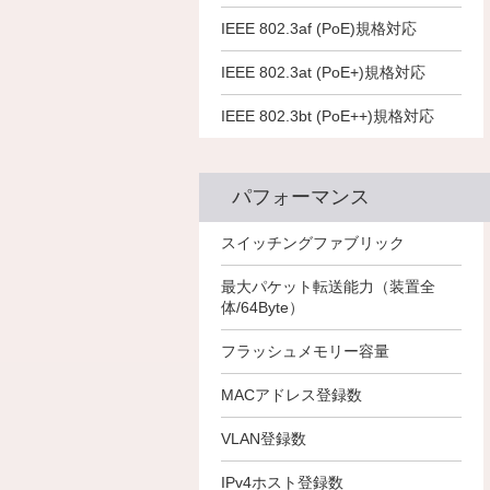
－
IEEE 802.3af (PoE)規格対応
－
－
－
IEEE 802.3at (PoE+)規格対応
－
－
－
IEEE 802.3bt (PoE++)規格対応
－
－
パフォーマンス
464Gbps
232Gbps
232Gbps
スイッチングファブリック
130.95Mpps
95.24Mpps
83.33Mpps
最大パケット転送能力（装置全
体/64Byte）
256MByte
256MByte
256MByte
フラッシュメモリー容量
16K（最大）
16K（最大）
MACアドレス登録数
16K（最大）
4,094個
VLAN登録数
4,094個
4,094個
4K（最大）
4K（最大）
IPv4ホスト登録数
4K（最大）