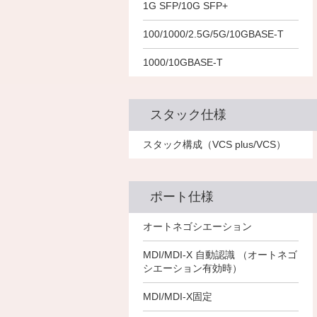
－
1G SFP/10G SFP+
－
－
－
100/1000/2.5G/5G/10GBASE-T
－
－
－
1000/10GBASE-T
－
－
スタック仕様
4
4
4
スタック構成（VCS plus/VCS）
ポート仕様
○
○
○
オートネゴシエーション
○
○
○
MDI/MDI-X 自動認識 （オートネゴ
シエーション有効時）
○
○
○
MDI/MDI-X固定