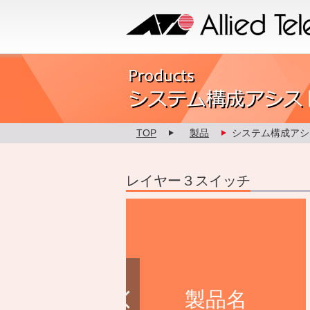
Allied Telesis
Product カスタマイズ
TOP
製品
システム構成アシ
レイヤー３スイッチ
AT-GS970EMX/52
AT-GS970EMX/28
AT-GS970EMX/20
製品名
275,000円
170,000円
135,000円
)
価格
(税抜)
価格
(税抜)
価格
(税抜)