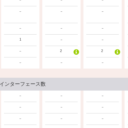
－
－
－
－
－
－
－
－
－
1
－
－
2
2
－
－
－
－
インターフェース数
－
－
－
－
－
－
－
－
－