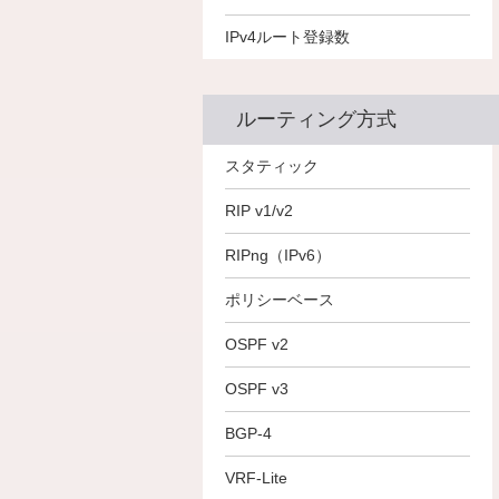
1K（最大）
1K（最大）
IPv4ルート登録数
1K（最大）
ルーティング方式
○
○
○
スタティック
○
○
○
RIP v1/v2
－
RIPng（IPv6）
－
－
－
ポリシーベース
－
－
○
○
○
OSPF v2
－
OSPF v3
－
－
－
BGP-4
－
－
－
VRF-Lite
－
－