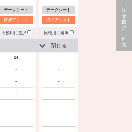
データシート
データシート
構成アシスト
構成アシスト
比較用に選択
比較用に選択
閉じる
メール配
24
－
信サービ
ス
－
－
－
－
－
－
－
－
－
－