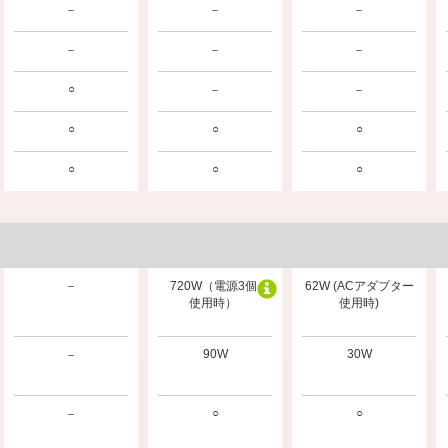
－
－
－
－
－
－
○
－
－
○
○
○
○
○
○
－
720W（電源3個
62W (ACアダプター
使用時）
使用時)
90W
30W
－
○
○
－