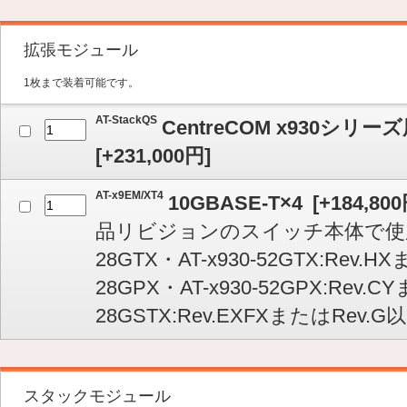
拡張モジュール
1枚まで装着可能です。
AT-StackQS
CentreCOM x930シ
[
+231,000
円]
AT-x9EM/XT4
10GBASE-T×4
[
+184,800
品リビジョンのスイッチ本体で使用可
28GTX・AT-x930-52GTX:Rev.HX
28GPX・AT-x930-52GPX:Rev.C
28GSTX:Rev.EXFXまたはRev.G
スタックモジュール