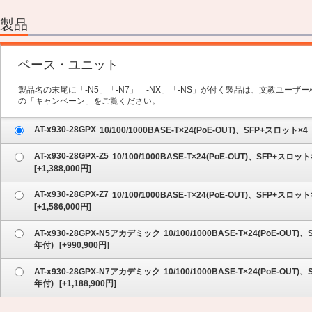
2.オプション
3.保守サービス
製品
4.内容の確認
ベース・ユニット
製品名の末尾に「-N5」「-N7」「-NX」「-NS」が付く製品は、文教ユー
の「キャンペーン」をご覧ください。
AT-x930-28GPX
10/100/1000BASE-T×24(PoE-OUT)、SFP+スロット×4
AT-x930-28GPX-Z5
10/100/1000BASE-T×24(PoE-OUT)、SFP+
[
+1,388,000
円]
AT-x930-28GPX-Z7
10/100/1000BASE-T×24(PoE-OUT)、SFP+
[
+1,586,000
円]
AT-x930-28GPX-N5アカデミック
10/100/1000BASE-T×24(PoE-
年付)
[
+990,900
円]
AT-x930-28GPX-N7アカデミック
10/100/1000BASE-T×24(PoE-
年付)
[
+1,188,900
円]