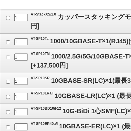
AT-StackXS/1.0
カッパースタッキングモジ
円]
AT-SP10Ta
1000/10GBASE-T×1(RJ45
AT-SP10TM
1000/2.5G/5G/10GBASE-T
[
+137,500
円]
AT-SP10SR
10GBASE-SR(LC)×1(最長3
AT-SP10LRa/I
10GBASE-LR(LC)×1 (最
AT-SP10BD10/I-12
10G-BiDi 1心SMF(LC)
AT-SP10ER40a/I
10GBASE-ER(LC)×1 (