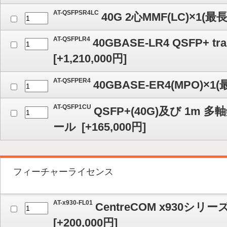
AT-QSFPSR4LC
40G 2心MMF(LC)×1(最長
AT-QSFPLR4
40GBASE-LR4 QSFP+ tra
[
+1,210,000
円]
AT-QSFPER4
40GBASE-ER4(MPO)×1(
AT-QSFP1CU
QSFP+(40G)及び 1m
ール
[
+165,000
円]
フィーチャーライセンス
AT-x930-FL01
CentreCOM x930
[
+200,000
円]