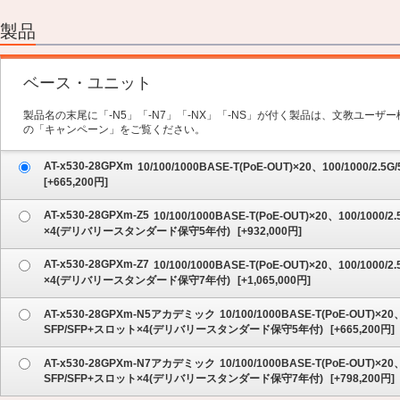
2.オプション
3.保守サービス
製品
4.内容の確認
ベース・ユニット
製品名の末尾に「-N5」「-N7」「-NX」「-NS」が付く製品は、文教ユー
の「キャンペーン」をご覧ください。
AT-x530-28GPXm
10/100/1000BASE-T(PoE-OUT)×20、100/1000/2.
[
+665,200
円]
AT-x530-28GPXm-Z5
10/100/1000BASE-T(PoE-OUT)×20、100/1000
×4(デリバリースタンダード保守5年付)
[
+932,000
円]
AT-x530-28GPXm-Z7
10/100/1000BASE-T(PoE-OUT)×20、100/1000
×4(デリバリースタンダード保守7年付)
[
+1,065,000
円]
AT-x530-28GPXm-N5アカデミック
10/100/1000BASE-T(PoE-OUT)×20
SFP/SFP+スロット×4(デリバリースタンダード保守5年付)
[
+665,200
円]
AT-x530-28GPXm-N7アカデミック
10/100/1000BASE-T(PoE-OUT)×20
SFP/SFP+スロット×4(デリバリースタンダード保守7年付)
[
+798,200
円]