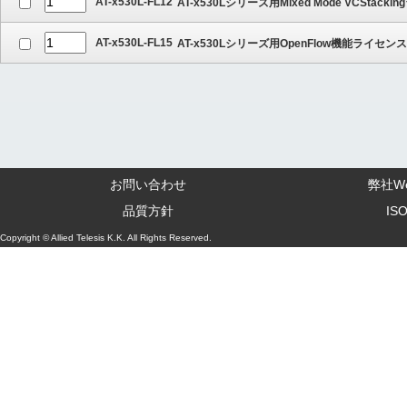
AT-x530L-FL12
AT-x530Lシリーズ用Mixed Mode VCStack
AT-x530L-FL15
AT-x530Lシリーズ用OpenFlow機能ライセンス
お問い合わせ
弊社W
品質方針
IS
Copyright © Allied Telesis K.K. All Rights Reserved.