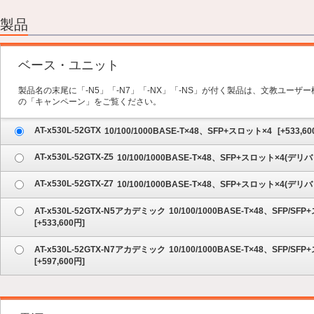
2.オプション
3.保守サービス
製品
4.内容の確認
ベース・ユニット
製品名の末尾に「-N5」「-N7」「-NX」「-NS」が付く製品は、文教ユー
の「キャンペーン」をご覧ください。
AT-x530L-52GTX
10/100/1000BASE-T×48、SFP+スロット×4
[
+533,60
AT-x530L-52GTX-Z5
10/100/1000BASE-T×48、SFP+スロット×4
AT-x530L-52GTX-Z7
10/100/1000BASE-T×48、SFP+スロット×4
AT-x530L-52GTX-N5アカデミック
10/100/1000BASE-T×48、SF
[
+533,600
円]
AT-x530L-52GTX-N7アカデミック
10/100/1000BASE-T×48、SF
[
+597,600
円]