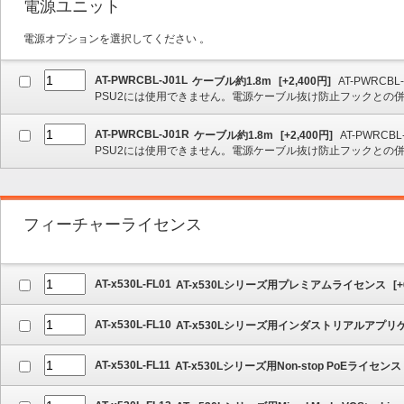
電源ユニット
電源オプションを選択してください 。
AT-PWRCBL-J01L
ケーブル約1.8m
[
+2,400
円]
AT-PWRCBL
PSU2には使用できません。電源ケーブル抜け防止フックとの
AT-PWRCBL-J01R
ケーブル約1.8m
[
+2,400
円]
AT-PWRCBL
PSU2には使用できません。電源ケーブル抜け防止フックとの
フィーチャーライセンス
AT-x530L-FL01
AT-x530Lシリーズ用プレミアムライセンス
[
+
AT-x530L-FL10
AT-x530Lシリーズ用インダストリアルアプ
AT-x530L-FL11
AT-x530Lシリーズ用Non-stop PoEライセンス