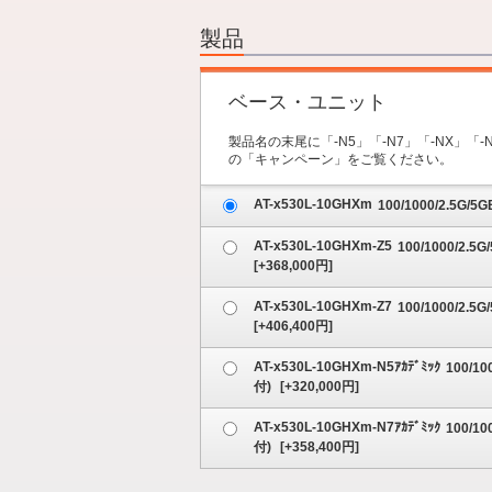
2.オプション
3.保守サービス
製品
4.内容の確認
ベース・ユニット
製品名の末尾に「-N5」「-N7」「-NX
の「キャンペーン」をご覧ください。
AT-x530L-10GHXm
100/1000/2.5G/
AT-x530L-10GHXm-Z5
100/1000/2
[
+368,000
円]
AT-x530L-10GHXm-Z7
100/1000/2
[
+406,400
円]
AT-x530L-10GHXm-N5ｱｶﾃﾞﾐｯｸ
100/1
付)
[
+320,000
円]
AT-x530L-10GHXm-N7ｱｶﾃﾞﾐｯｸ
100/1
付)
[
+358,400
円]