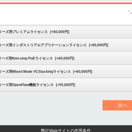
▼
Lシリーズ用プレミアムライセンス
[
+60,000
円]
0Lシリーズ用インダストリアルアプリケーションライセンス
[
+60,000
円]
シリーズ用Non-stop PoEライセンス
[
+60,000
円]
シリーズ用Mixed Mode VCStackingライセンス
[
+60,000
円]
Lシリーズ用OpenFlow機能ライセンス
[
+55,000
円]
次へ
弊社Webサイトの使用条件