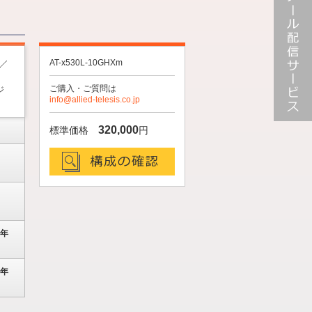
AT-x530L-10GHXm
ご購入・ご質問は
ジ
info@allied-telesis.co.jp
メール配
320,000
標準価格
円
信サービ
ス
構成の確認
5年
7年