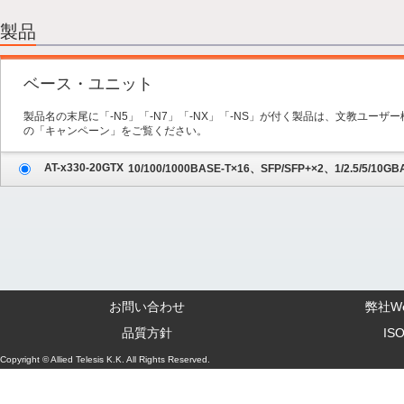
2.オプション
3.保守サービス
製品
4.内容の確認
ベース・ユニット
製品名の末尾に「-N5」「-N7」「-NX」「-NS」が付く製品は、文教ユー
の「キャンペーン」をご覧ください。
AT-x330-20GTX
10/100/1000BASE-T×16、SFP/SFP+×2、1/2.5/5/10GB
お問い合わせ
弊社W
品質方針
IS
Copyright © Allied Telesis K.K. All Rights Reserved.