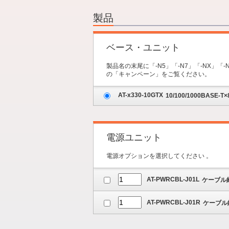
2.オプション
3.保守サービス
製品
4.内容の確認
ベース・ユニット
製品名の末尾に「-N5」「-N7」「-NX
の「キャンペーン」をご覧ください。
AT-x330-10GTX
10/100/1000BASE-T×
電源ユニット
電源オプションを選択してください 。
AT-PWRCBL-J01L
ケーブル約
AT-PWRCBL-J01R
ケーブル約