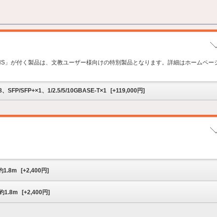
▼
」「-NS」が付く製品は、文教ユーザー様向けの特別製品となります。詳細はホームペー
8、SFP/SFP+×1、1/2.5/5/10GBASE-T×1
[
+119,000
円]
▼
1.8m
[
+2,400
円]
1.8m
[
+2,400
円]