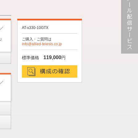
AT-x330-10GTX
ご購入・ご質問は
ジ
info@allied-telesis.co.jp
メール配
119,000
標準価格
円
信サービ
ス
構成の確認